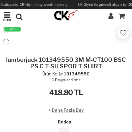
lışveriş. CK Giyim ile güvenli alışveriş.
CK Giyim ile güvenli alışveriş. CK Gi
menü
YENİ
lumberjack 101349550 3M M-CT100 BSC
PS C T-SH SPOR T-SHIRT
Ürün Kodu:
101349550
0
Değerlendirme
418.80
TL
+
Daha Fazla Bay
Beden