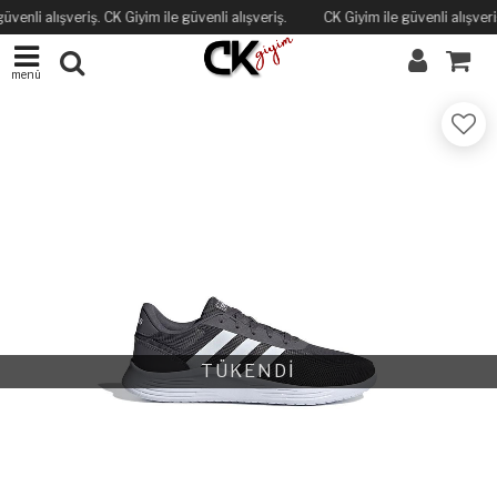
üvenli alışveriş. CK Giyim ile güvenli alışveriş.
CK Giyim ile güvenli alışveriş
menü
TÜKENDİ