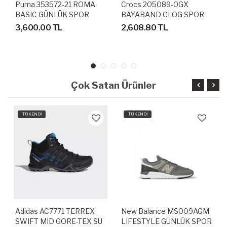
Puma 353572-21 ROMA
Crocs 205089-0GX
BASIC GÜNLÜK SPOR
BAYABAND CLOG SPOR
AYAKKABI
TERLİK SANDALET
3,600.00 TL
2,608.80 TL
Çok Satan Ürünler
TÜKENDİ
TÜKENDİ
Adidas AC7771 TERREX
New Balance MS009AGM
SWIFT MID GORE-TEX SU
LIFESTYLE GÜNLÜK SPOR