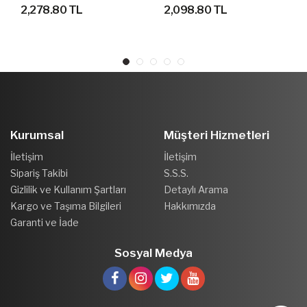
GEÇİRMEZ OUTDOOR
AYAKKABI
2,278.80 TL
2,098.80 TL
AYAKKABI
Kurumsal
Müşteri Hizmetleri
İletişim
İletişim
Sipariş Takibi
S.S.S.
Gizlilik ve Kullanım Şartları
Detaylı Arama
Kargo ve Taşıma Bilgileri
Hakkımızda
Garanti ve İade
Sosyal Medya