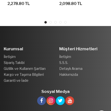
GEÇİRMEZ OUTDOOR
AYAKKABI
2,278.80 TL
2,098.80 TL
AYAKKABI
Kurumsal
Müşteri Hizmetleri
İletişim
İletişim
Sipariş Takibi
S.S.S.
Gizlilik ve Kullanım Şartları
Detaylı Arama
Kargo ve Taşıma Bilgileri
Hakkımızda
Garanti ve İade
Sosyal Medya