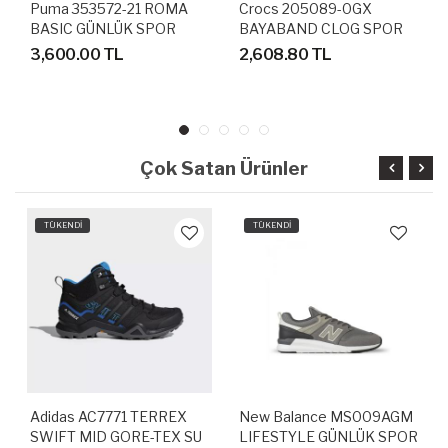
Puma 353572-21 ROMA
Crocs 205089-0GX
BASIC GÜNLÜK SPOR
BAYABAND CLOG SPOR
AYAKKABI
TERLİK SANDALET
3,600.00 TL
2,608.80 TL
Çok Satan Ürünler
TÜKENDİ
TÜKENDİ
Adidas AC7771 TERREX
New Balance MS009AGM
SWIFT MID GORE-TEX SU
LIFESTYLE GÜNLÜK SPOR