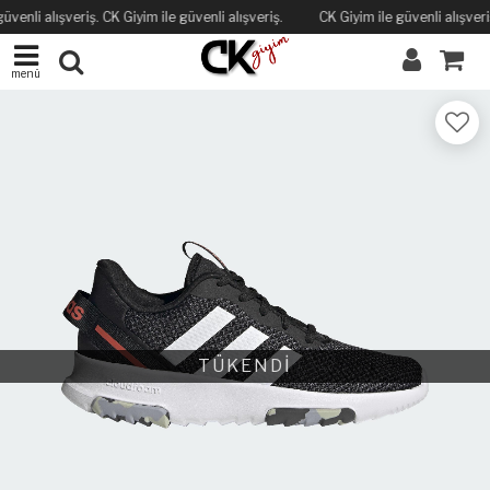
üvenli alışveriş. CK Giyim ile güvenli alışveriş.
CK Giyim ile güvenli alışveriş
menü
TÜKENDİ