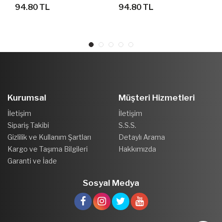
HAVUZ AYAKKABISI
DENİZ HAVUZ
94.80 TL
94.80 TL
SLİPSTOP
AYAKKABISI SLİPSTOP
Kurumsal
Müşteri Hizmetleri
İletişim
İletişim
Sipariş Takibi
S.S.S.
Gizlilik ve Kullanım Şartları
Detaylı Arama
Kargo ve Taşıma Bilgileri
Hakkımızda
Garanti ve İade
Sosyal Medya