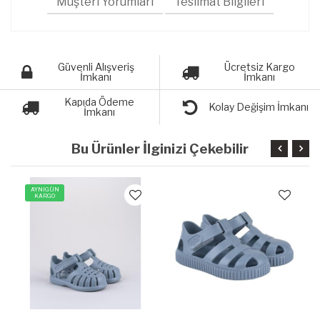
Müşteri Yorumları
Teslimat Bilgileri
Güvenli Alışveriş
Ücretsiz Kargo
İmkanı
İmkanı
Kapıda Ödeme
Kolay Değişim İmkanı
İmkanı
Bu Ürünler İlginizi Çekebilir
AYNIGÜN
KARGO