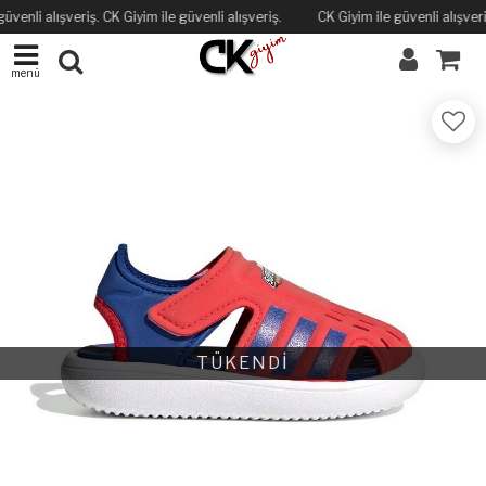
üvenli alışveriş. CK Giyim ile güvenli alışveriş.
CK Giyim ile güvenli alışveriş
menü
TÜKENDİ