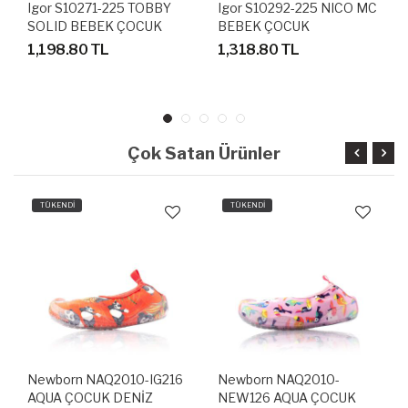
Igor S10271-225 TOBBY
Igor S10292-225 NICO MC
SOLID BEBEK ÇOCUK
BEBEK ÇOCUK
SANDALET
SANDALET
1,198.80 TL
1,318.80 TL
Çok Satan Ürünler
TÜKENDİ
TÜKENDİ
Newborn NAQ2010-IG216
Newborn NAQ2010-
AQUA ÇOCUK DENİZ
NEW126 AQUA ÇOCUK