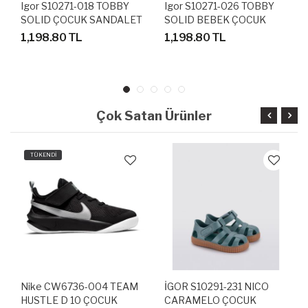
Igor S10271-018 TOBBY
Igor S10271-026 TOBBY
SOLID ÇOCUK SANDALET
SOLID BEBEK ÇOCUK
TERLİK
SANDALET
1,198.80 TL
1,198.80 TL
Çok Satan Ürünler
TÜKENDİ
Nike CW6736-004 TEAM
İGOR S10291-231 NICO
HUSTLE D 10 ÇOCUK
CARAMELO ÇOCUK