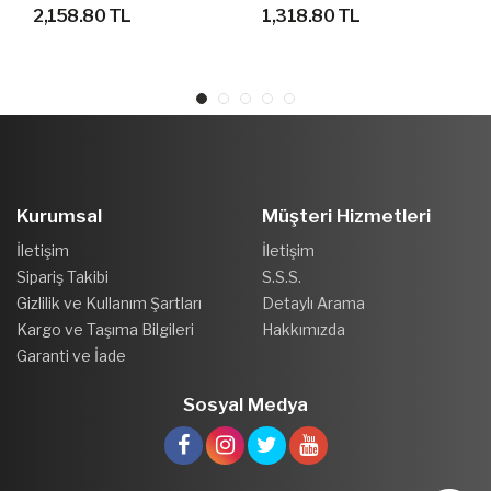
BASKETBOL AYAKKABI
SANDALET TERLİK
2,158.80 TL
1,318.80 TL
Kurumsal
Müşteri Hizmetleri
İletişim
İletişim
Sipariş Takibi
S.S.S.
Gizlilik ve Kullanım Şartları
Detaylı Arama
Kargo ve Taşıma Bilgileri
Hakkımızda
Garanti ve İade
Sosyal Medya