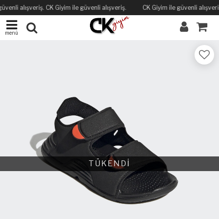
üvenli alışveriş. CK Giyim ile güvenli alışveriş.
CK Giyim ile güvenli alışveriş
menü
TÜKENDİ