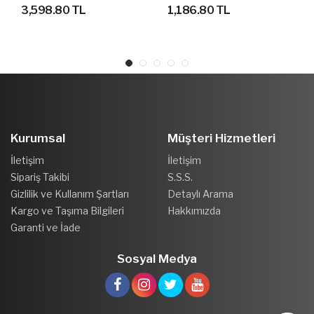
YÜRÜYÜŞ AYAKKABISI
AYAKKABI
3,598.80 TL
1,186.80 TL
Kurumsal
Müşteri Hizmetleri
İletişim
İletişim
Sipariş Takibi
S.S.S.
Gizlilik ve Kullanım Şartları
Detaylı Arama
Kargo ve Taşıma Bilgileri
Hakkımızda
Garanti ve İade
Sosyal Medya