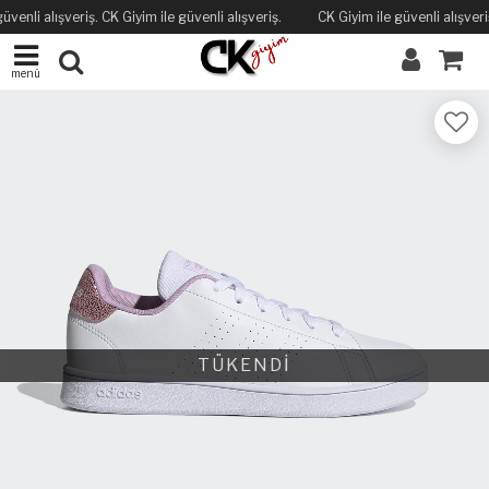
üvenli alışveriş. CK Giyim ile güvenli alışveriş.
CK Giyim ile güvenli alışveriş
menü
TÜKENDİ