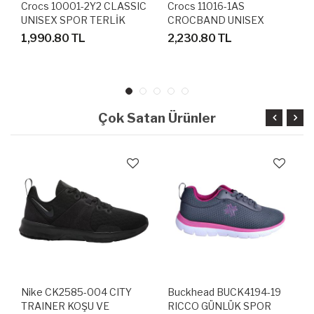
Crocs 10001-2Y2 CLASSIC
Crocs 11016-1AS
UNISEX SPOR TERLİK
CROCBAND UNISEX
SANDALET
SANDALET TERLİK
1,990.80 TL
2,230.80 TL
Çok Satan Ürünler
Nike CK2585-004 CITY
Buckhead BUCK4194-19
TRAINER KOŞU VE
RICCO GÜNLÜK SPOR