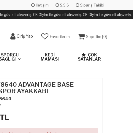
İletişim
S.S.S
Sipariş Takibi
 güvenli alışveriş. CK Giyim ile güvenli alışveriş. CK Giyim ile güvenli alışveriş.
Giriş Yap
Favorilerim
Sepetim [
0
]
SPORCU
KEDİ
ÇOK
SAĞLIĞI
MAMASI
SATANLAR
FY8640 ADVANTAGE BASE
SPOR AYAKKABI
8640
e
TL