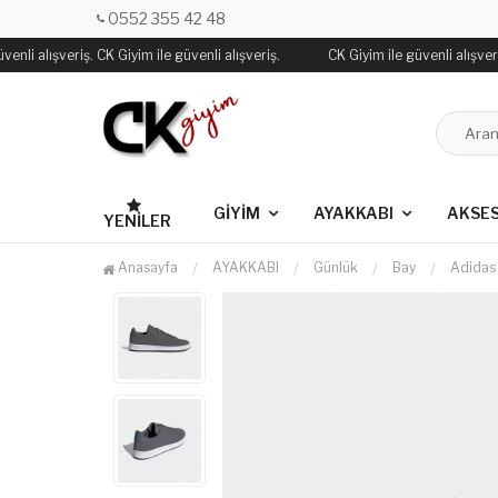
0552 355 42 48
enli alışveriş. CK Giyim ile güvenli alışveriş.
CK Giyim ile güvenli alışveriş
GİYİM
AYAKKABI
AKSE
YENILER
Anasayfa
AYAKKABI
Günlük
Bay
Adida