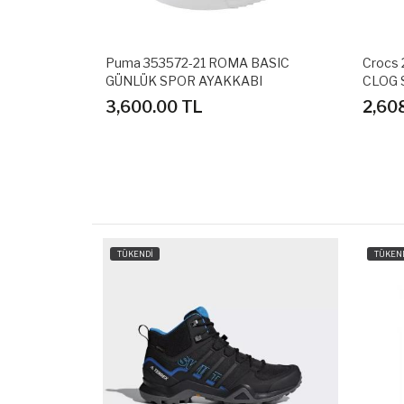
72-21 ROMA BASIC
Crocs 205089-0GX BAYABAND
POR AYAKKABI
CLOG SPOR TERLİK SANDALET
0 TL
2,608.80 TL
TÜKENDİ
TÜKENDİ