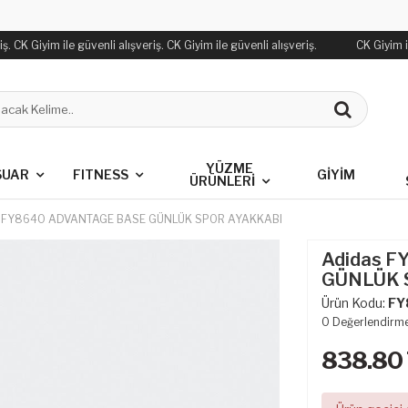
. CK Giyim ile güvenli alışveriş. CK Giyim ile güvenli alışveriş.
CK Giyim ile
YÜZME
SUAR
FITNESS
GİYİM
ÜRÜNLERİ
s FY8640 ADVANTAGE BASE GÜNLÜK SPOR AYAKKABI
Adidas 
GÜNLÜK 
Ürün Kodu:
FY
0
Değerlendirm
838.80