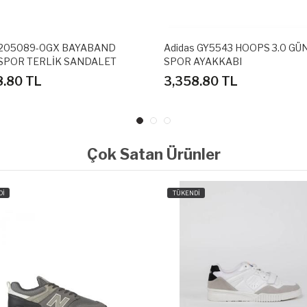
Adidas GY5543 HOOPS 3.0 GÜNLÜK
Crocs 205089-
SPOR AYAKKABI
SPOR TERLİK S
3,358.80 TL
2,608.80 TL
Çok Satan Ürünler
TÜKENDİ
TÜKEND