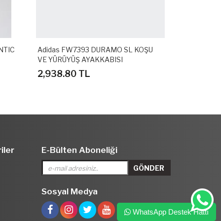
 FW7393 DURAMO SL KOŞU
Adidas GZ3779 ADILETTE SH
ÜYÜŞ AYAKKABISI
SPOR TERLİK
.80 TL
1,558.80 TL
iler
E-Bülten Aboneliği
Sosyal Medya
WhatsApp Destek Hattı