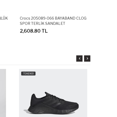
066 BAYABAND CLOG
Adidas GZ5300 ADVANTAGE GÜNLÜK
ANDALET
SPOR AYAKKABI
3,598.80 TL
İ
TÜKENDİ