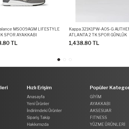
 LIFESTYLE
Kappa 321K1PW-A0S-G AUTHENTIC
Adidas
I
ATLANTA 2 TK SPOR GÜNLÜK
VE YÜR
AYAKKABI
1,438.80 TL
2,938
leri
Hızlı Erişim
Popüler Kategor
Anasayfa
GİYİM
Yeni Ürünler
AYAKKABI
İndirimdeki Ürünler
AKSESUAR
Sipariş Takip
FITNESS
Hakkımızda
YÜZME ÜRÜNLERİ