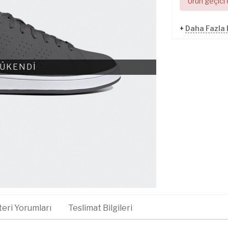
Ürün geçici
+
Daha Fazla
ÜKENDİ
eri Yorumları
Teslimat Bilgileri