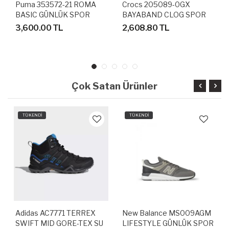
Puma 353572-21 ROMA
Crocs 205089-0GX
BASIC GÜNLÜK SPOR
BAYABAND CLOG SPOR
AYAKKABI
TERLİK SANDALET
3,600.00 TL
2,608.80 TL
Çok Satan Ürünler
TÜKENDİ
TÜKENDİ
Adidas AC7771 TERREX
New Balance MS009AGM
SWIFT MID GORE-TEX SU
LIFESTYLE GÜNLÜK SPOR