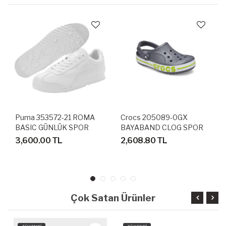
Puma 353572-21 ROMA
Crocs 205089-0GX
BASIC GÜNLÜK SPOR
BAYABAND CLOG SPOR
AYAKKABI
TERLİK SANDALET
3,600.00 TL
2,608.80 TL
Çok Satan Ürünler