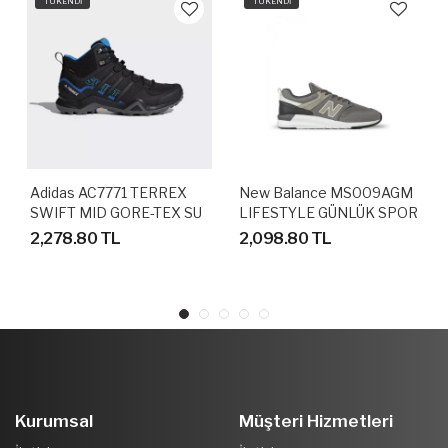
TÜKENDİ
TÜKENDİ
Adidas AC7771 TERREX
New Balance MS009AGM
SWIFT MID GORE-TEX SU
LIFESTYLE GÜNLÜK SPOR
GEÇİRMEZ OUTDOOR
AYAKKABI
2,278.80 TL
2,098.80 TL
AYAKKABI
Kurumsal
Müşteri Hizmetleri