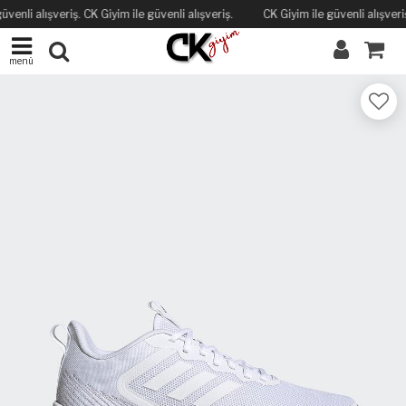
üvenli alışveriş. CK Giyim ile güvenli alışveriş.
CK Giyim ile güvenli alışveriş
menü