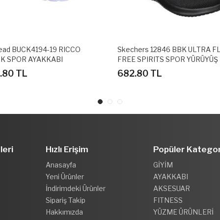
ead BUCK4194-19 RICCO
Skechers 12846 BBK ULTRA FL
K SPOR AYAKKABI
FREE SPIRITS SPOR YÜRÜYÜŞ
AYAKKABISI
6.80 TL
682.80 TL
leri
Hızlı Erişim
Popüler Kategor
Anasayfa
GİYİM
Yeni Ürünler
AYAKKABI
İndirimdeki Ürünler
AKSESUAR
Sipariş Takip
FITNESS
Hakkımızda
YÜZME ÜRÜNLERİ