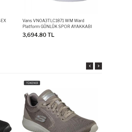
SEX
Vans VN0A3TLC1871 WM Ward
HOOPS MID 
Platform GÜNLÜK SPOR AYAKKABI
AYAKKABI
3,694.80 TL
2,878.80 
TÜKENDİ
TÜKENDİ