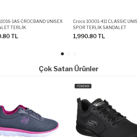
 11016-1AS CROCBAND UNISEX
Crocs 10001-411 CLASSIC UNI
LET TERLİK
SPOR TERLİK SANDALET
0.80 TL
1,990.80 TL
Çok Satan Ürünler
TÜKENDİ