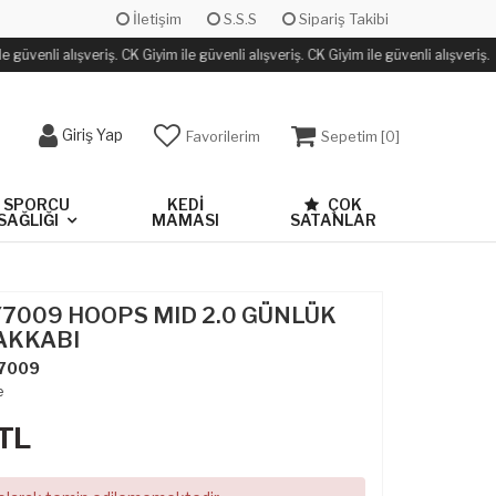
İletişim
S.S.S
Sipariş Takibi
 güvenli alışveriş. CK Giyim ile güvenli alışveriş. CK Giyim ile güvenli alışveriş.
Giriş Yap
Favorilerim
Sepetim [
0
]
SPORCU
KEDİ
ÇOK
SAĞLIĞI
MAMASI
SATANLAR
Y7009 HOOPS MID 2.0 GÜNLÜK
AKKABI
7009
e
TL