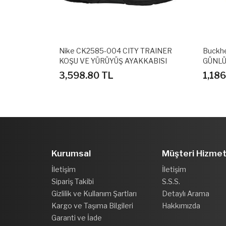
OUNCE EL
Nike CK2585-004 CITY TRAINER
Buckh
KABI
KOŞU VE YÜRÜYÜŞ AYAKKABISI
GÜNLÜ
3,598.80 TL
1,18
Kurumsal
Müşteri Hizmet
İletişim
İletişim
Sipariş Takibi
S.S.S.
Gizlilik ve Kullanım Şartları
Detaylı Arama
Kargo ve Taşıma Bilgileri
Hakkımızda
Garanti ve İade