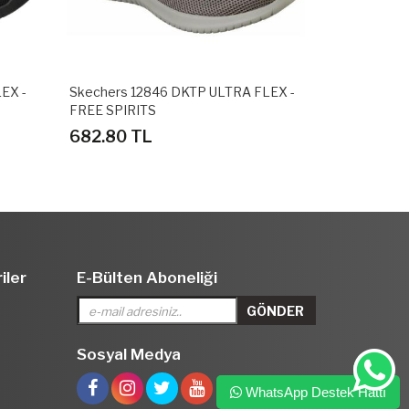
EX -
Skechers 12846 DKTP ULTRA FLEX -
Nike 83998
FREE SPIRITS
LOW SPOR 
682.80 TL
310.80 T
iler
E-Bülten Aboneliği
Sosyal Medya
WhatsApp Destek Hattı