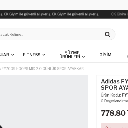
 CK Giyim ile güvenli alışveriş. CK Giyim ile güvenli alışveriş.
CK Giyim ile
YÜZME
SUAR
FITNESS
GİYİM
ÜRÜNLERİ
s FY7009 HOOPS MID 2.0 GÜNLÜK SPOR AYAKKABI
Adidas F
SPOR AY
Ürün Kodu:
FY
0
Değerlendirm
778.80