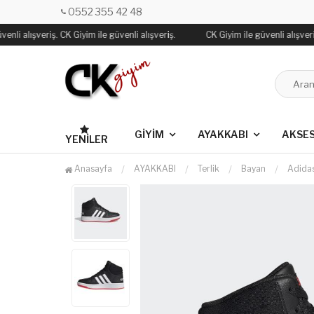
0552 355 42 48
nli alışveriş. CK Giyim ile güvenli alışveriş.
CK Giyim ile güvenli alışveriş.
GİYİM
AYAKKABI
AKSE
YENILER
Anasayfa
AYAKKABI
Terlik
Bayan
Adida