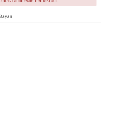
 olarak temin edilememektedir.
 Bayan