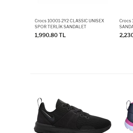
IC UNISEX
Crocs 10001-2Y2 CLASSIC UNISEX
Crocs
T
SPOR TERLİK SANDALET
SANDA
1,990.80 TL
2,23