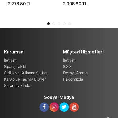
GEÇİRMEZ OUTDOOR
AYAKKABI
2,278.80 TL
2,098.80 TL
AYAKKABI
Kurumsal
Müşteri Hizmetleri
İletişim
İletişim
Sipariş Takibi
S.S.S.
Gizlilik ve Kullanım Şartları
Detaylı Arama
Kargo ve Taşıma Bilgileri
Hakkımızda
Garanti ve İade
Sosyal Medya