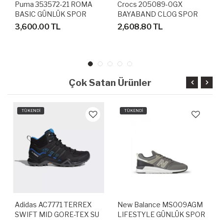
Puma 353572-21 ROMA
Crocs 205089-0GX
BASIC GÜNLÜK SPOR
BAYABAND CLOG SPOR
AYAKKABI
TERLİK SANDALET
3,600.00 TL
2,608.80 TL
Çok Satan Ürünler
TÜKENDİ
TÜKENDİ
Adidas AC7771 TERREX
New Balance MS009AGM
SWIFT MID GORE-TEX SU
LIFESTYLE GÜNLÜK SPOR