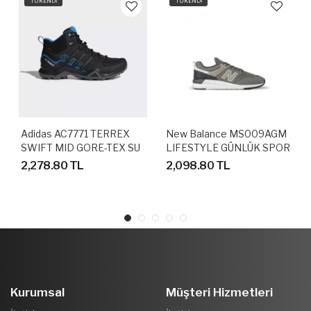
TÜKENDİ
TÜKENDİ
Adidas AC7771 TERREX
New Balance MS009AGM
SWIFT MID GORE-TEX SU
LIFESTYLE GÜNLÜK SPOR
GEÇİRMEZ OUTDOOR
AYAKKABI
2,278.80 TL
2,098.80 TL
AYAKKABI
Kurumsal
Müşteri Hizmetleri