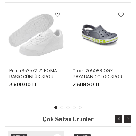
Puma 353572-21 ROMA
Crocs 205089-0GX
BASIC GÜNLÜK SPOR
BAYABAND CLOG SPOR
AYAKKABI
TERLİK SANDALET
3,600.00 TL
2,608.80 TL
Çok Satan Ürünler