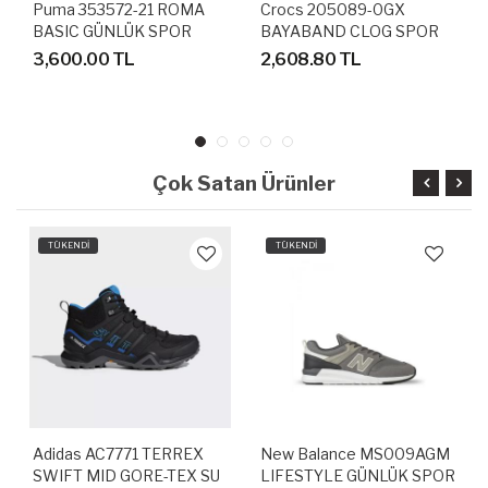
Puma 353572-21 ROMA
Crocs 205089-0GX
BASIC GÜNLÜK SPOR
BAYABAND CLOG SPOR
AYAKKABI
TERLİK SANDALET
3,600.00 TL
2,608.80 TL
Çok Satan Ürünler
TÜKENDİ
TÜKENDİ
Adidas AC7771 TERREX
New Balance MS009AGM
SWIFT MID GORE-TEX SU
LIFESTYLE GÜNLÜK SPOR