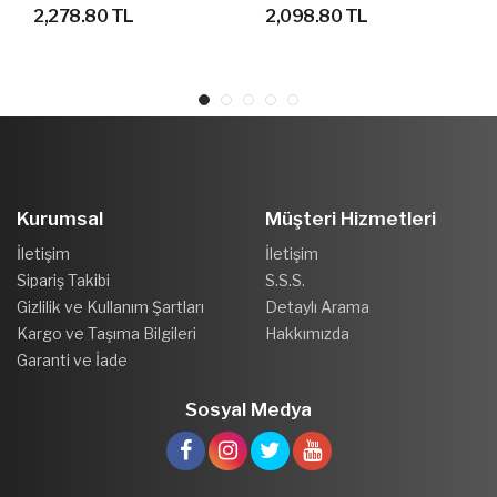
GEÇİRMEZ OUTDOOR
AYAKKABI
2,278.80 TL
2,098.80 TL
AYAKKABI
Kurumsal
Müşteri Hizmetleri
İletişim
İletişim
Sipariş Takibi
S.S.S.
Gizlilik ve Kullanım Şartları
Detaylı Arama
Kargo ve Taşıma Bilgileri
Hakkımızda
Garanti ve İade
Sosyal Medya