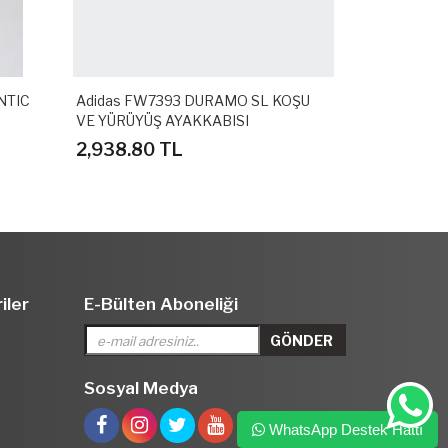
NTIC
Adidas FW7393 DURAMO SL KOŞU
Adidas GZ3
VE YÜRÜYÜŞ AYAKKABISI
SPOR TERLİ
2,938.80 TL
1,558.80 
iler
E-Bülten Aboneliği
Sosyal Medya
WhatsApp Destek Hattı