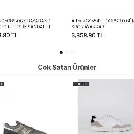
 205089-0GX BAYABAND
Adidas GY5543 HOOPS 3.0 GÜ
SPOR TERLİK SANDALET
SPOR AYAKKABI
8.80 TL
3,358.80 TL
Çok Satan Ürünler
Dİ
TÜKENDİ