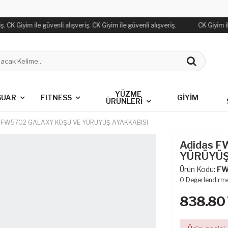
. CK Giyim ile güvenli alışveriş. CK Giyim ile güvenli alışveriş.
CK Giyim ile
YÜZME
SUAR
FITNESS
GİYİM
ÜRÜNLERİ
 FW5702 GALAXY KOŞU VE YÜRÜYÜŞ AYAKKABISI
Adidas 
YÜRÜYÜŞ
Ürün Kodu:
FW
0
Değerlendirm
838.80