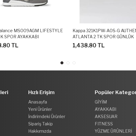
alance MS009AGM LIFESTYLE
Kappa 321K1PW-A0S-G AUTHE
K SPOR AYAKKABI
ATLANTA 2 TK SPOR GÜNLÜK
AYAKKABI
8.80 TL
1,438.80 TL
leri
Hızlı Erişim
Popüler Kategor
Anasayfa
GİYİM
Yeni Ürünler
AYAKKABI
İndirimdeki Ürünler
AKSESUAR
Sipariş Takip
FITNESS
Hakkımızda
YÜZME ÜRÜNLERİ