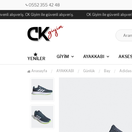
0552 355 42 48
nli alışveriş. CK Giyim ile güvenli alışveriş.
CK Giyim ile güvenli alışveriş
GİYİM
AYAKKABI
AKSE
YENILER
Anasayfa
AYAKKABI
Günlük
Bay
Adidas