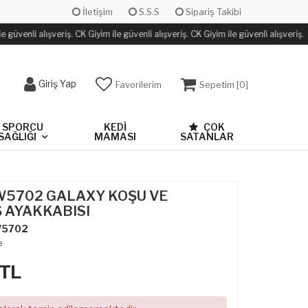
İletişim
S.S.S
Sipariş Takibi
 güvenli alışveriş. CK Giyim ile güvenli alışveriş. CK Giyim ile güvenli alışveriş.
Giriş Yap
Favorilerim
Sepetim [
0
]
SPORCU
KEDİ
ÇOK
SAĞLIĞI
MAMASI
SATANLAR
FW5702 GALAXY KOŞU VE
 AYAKKABISI
5702
e
TL