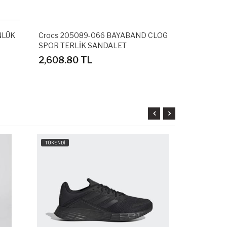
NLÜK
Crocs 205089-066 BAYABAND CLOG
Adidas GZ5
SPOR TERLİK SANDALET
SPOR AYAK
2,608.80 TL
3,598.80
TÜKENDİ
TÜKENDİ