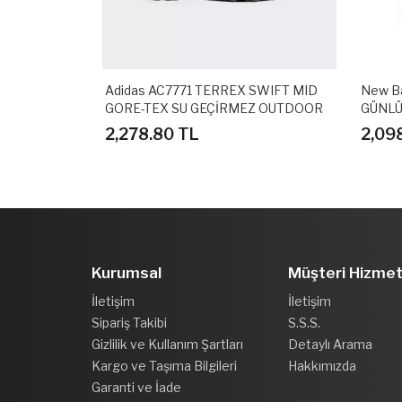
.0 MID
Adidas AC7771 TERREX SWIFT MID
New B
I
GORE-TEX SU GEÇİRMEZ OUTDOOR
GÜNLÜ
AYAKKABI
2,278.80 TL
2,09
Kurumsal
Müşteri Hizmet
İletişim
İletişim
Sipariş Takibi
S.S.S.
Gizlilik ve Kullanım Şartları
Detaylı Arama
Kargo ve Taşıma Bilgileri
Hakkımızda
Garanti ve İade