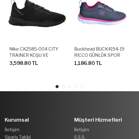
Nike CK2585-004 CITY
Buckhead BUCK4194-19
TRAINER KOŞU VE
RICCO GÜNLÜK SPOR
YÜRÜYÜŞ AYAKKABISI
AYAKKABI
3,598.80 TL
1,186.80 TL
Kurumsal
Müşteri Hizmetleri
İletişim
İletişim
Sipariş Takibi
S.S.S.