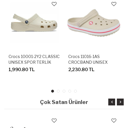
Crocs 10001-2Y2 CLASSIC
Crocs 11016-1AS
UNISEX SPOR TERLİK
CROCBAND UNISEX
SANDALET
SANDALET TERLİK
1,990.80 TL
2,230.80 TL
Çok Satan Ürünler