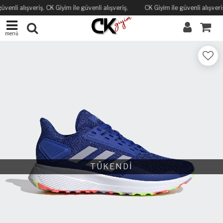
üvenli alışveriş. CK Giyim ile güvenli alışveriş.
CK Giyim ile güvenli alışveriş
menü
TÜKENDİ