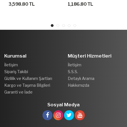
YÜRÜYÜŞ AYAKKABISI
AYAKKABI
3,598.80 TL
1,186.80 TL
Kurumsal
Müşteri Hizmetleri
İletişim
İletişim
Sipariş Takibi
S.S.S.
Gizlilik ve Kullanım Şartları
Detaylı Arama
Kargo ve Taşıma Bilgileri
Hakkımızda
Garanti ve İade
Sosyal Medya