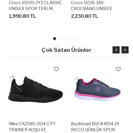
Crocs 10001-2Y2 CLASSIC
Crocs 11016-1AS
UNISEX SPOR TERLİK
CROCBAND UNISEX
SANDALET
SANDALET TERLİK
1,990.80 TL
2,230.80 TL
Çok Satan Ürünler
Nike CK2585-004 CITY
Buckhead BUCK4194-19
TRAINER KOŞU VE
RICCO GÜNLÜK SPOR