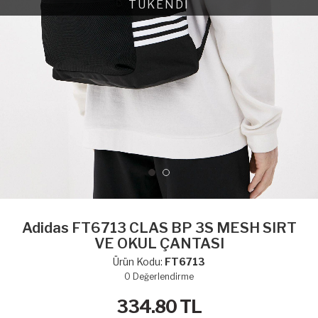
TÜKENDİ
Adidas FT6713 CLAS BP 3S MESH SIRT
VE OKUL ÇANTASI
Ürün Kodu:
FT6713
0
Değerlendirme
334.80
TL