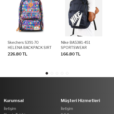
Skechers S391-70
Nike BA5381-451
HELENA BACKPACK SIRT
SPORTSWEAR
VE OKUL ÇANTASI 44 Cm
ELEMENTAL BP SIRT VE
226.80 TL
166.80 TL
X 33 CM
OKUL ÇANTASI 47 Cm X
30 Cm X 16 Cm
Kurumsal
Müşteri Hizmetleri
İletişim
İletişim