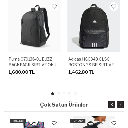
Puma 079136-01 BUZZ
Adidas HG0348 CLSC
BACKPACK SIRT VE OKUL
BOSTON 3S BP SIRT VE
ÇANTASI
OKUL ÇANTASI
1,680.00 TL
1,462.80 TL
Çok Satan Ürünler
TÜKENDİ
TÜKENDİ