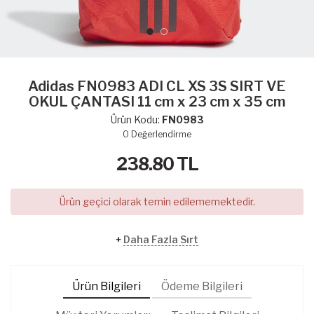
Adidas FN0983 ADI CL XS 3S SIRT VE
OKUL ÇANTASI 11 cm x 23 cm x 35 cm
Ürün Kodu:
FN0983
0
Değerlendirme
238.80
TL
Ürün geçici olarak temin edilememektedir.
+
Daha Fazla Sırt
Ürün Bilgileri
Ödeme Bilgileri