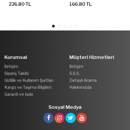
VE OKUL ÇANTASI 44 Cm
ELEMENTAL BP SIRT VE
226.80 TL
166.80 TL
X 33 CM
OKUL ÇANTASI 47 Cm X
30 Cm X 16 Cm
Kurumsal
Müşteri Hizmetleri
İletişim
İletişim
Sipariş Takibi
S.S.S.
Gizlilik ve Kullanım Şartları
Detaylı Arama
Kargo ve Taşıma Bilgileri
Hakkımızda
Garanti ve İade
Sosyal Medya