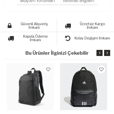
Müşteri Yorumları
Teslimat Bilgileri
Güvenli Alışveriş
Ücretsiz Kargo
İmkanı
İmkanı
Kapıda Ödeme
Kolay Değişim İmkanı
İmkanı
Bu Ürünler İlginizi Çekebilir