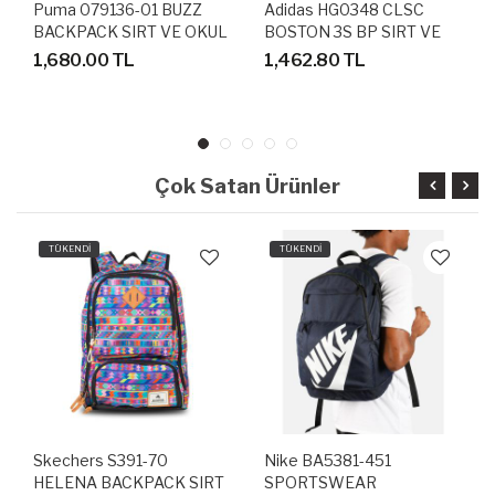
Puma 079136-01 BUZZ
Adidas HG0348 CLSC
BACKPACK SIRT VE OKUL
BOSTON 3S BP SIRT VE
ÇANTASI
OKUL ÇANTASI
1,680.00 TL
1,462.80 TL
Çok Satan Ürünler
TÜKENDİ
TÜKENDİ
Skechers S391-70
Nike BA5381-451
HELENA BACKPACK SIRT
SPORTSWEAR