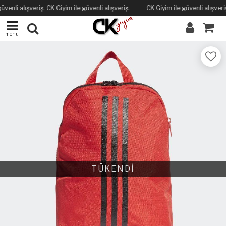
üvenli alışveriş. CK Giyim ile güvenli alışveriş.
CK Giyim ile güvenli alışveriş
menü
TÜKENDİ