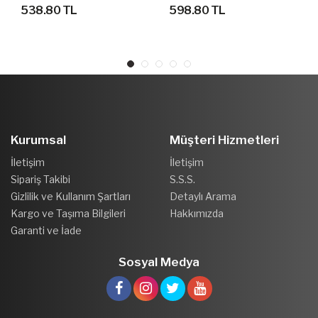
CAP SPOR ŞAPKA
ŞAPKA
538.80 TL
598.80 TL
Kurumsal
Müşteri Hizmetleri
İletişim
İletişim
Sipariş Takibi
S.S.S.
Gizlilik ve Kullanım Şartları
Detaylı Arama
Kargo ve Taşıma Bilgileri
Hakkımızda
Garanti ve İade
Sosyal Medya