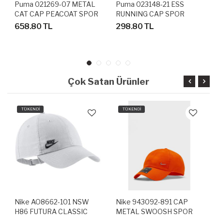
Puma 021269-07 METAL
Puma 023148-21 ESS
CAT CAP PEACOAT SPOR
RUNNING CAP SPOR
ŞAPKA
ŞAPKA
658.80 TL
298.80 TL
Çok Satan Ürünler
TÜKENDİ
TÜKENDİ
Nike AO8662-101 NSW
Nike 943092-891 CAP
H86 FUTURA CLASSIC
METAL SWOOSH SPOR