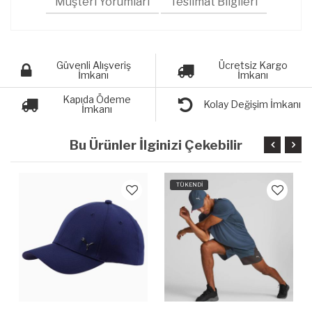
Müşteri Yorumları
Teslimat Bilgileri
Güvenli Alışveriş
Ücretsiz Kargo
İmkanı
İmkanı
Kapıda Ödeme
Kolay Değişim İmkanı
İmkanı
Bu Ürünler İlginizi Çekebilir
TÜKENDİ