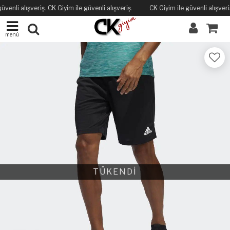
üvenli alışveriş. CK Giyim ile güvenli alışveriş.
CK Giyim ile güvenli alışveriş
menü
TÜKENDİ