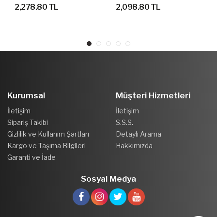
GEÇİRMEZ OUTDOOR
AYAKKABI
2,278.80 TL
2,098.80 TL
AYAKKABI
Kurumsal
Müşteri Hizmetleri
İletişim
İletişim
Sipariş Takibi
S.S.S.
Gizlilik ve Kullanım Şartları
Detaylı Arama
Kargo ve Taşıma Bilgileri
Hakkımızda
Garanti ve İade
Sosyal Medya