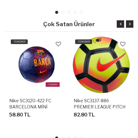
Çok Satan Ürünler
TÜKENDİ
TÜKENDİ
Nike SC3120-422 FC
Nike SC3137-886
BARCELONA MİNİ
PREMIER LEAGUE PITCH
FUTBOL TOPU 1 NUMARA
FUTBOL ANTRENMAN
58.80 TL
82.80 TL
TOPU