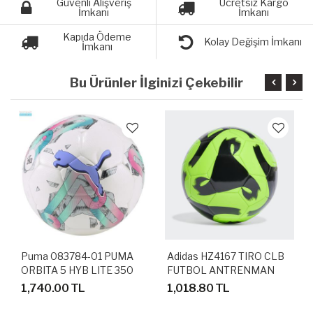
Güvenli Alışveriş
Ücretsiz Kargo
İmkanı
İmkanı
Kapıda Ödeme
Kolay Değişim İmkanı
İmkanı
Bu Ürünler İlginizi Çekebilir
Puma 083784-01 PUMA
Adidas HZ4167 TIRO CLB
ORBITA 5 HYB LITE 350
FUTBOL ANTRENMAN
HAFİF AĞIRLIKTA FUTBOL
TOPU
1,740.00 TL
1,018.80 TL
ANTRENMAN TOPU