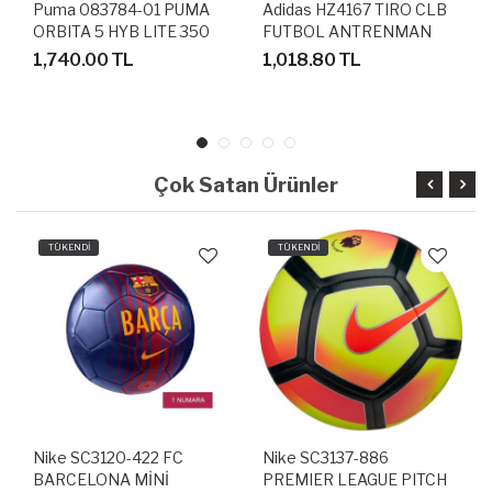
Puma 083784-01 PUMA
Adidas HZ4167 TIRO CLB
ORBITA 5 HYB LITE 350
FUTBOL ANTRENMAN
HAFİF AĞIRLIKTA FUTBOL
TOPU
1,740.00 TL
1,018.80 TL
ANTRENMAN TOPU
Çok Satan Ürünler
TÜKENDİ
TÜKENDİ
Nike SC3120-422 FC
Nike SC3137-886
BARCELONA MİNİ
PREMIER LEAGUE PITCH