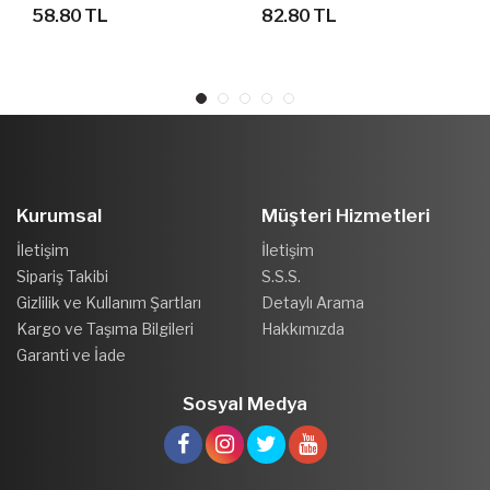
FUTBOL TOPU 1 NUMARA
FUTBOL ANTRENMAN
58.80 TL
82.80 TL
TOPU
Kurumsal
Müşteri Hizmetleri
İletişim
İletişim
Sipariş Takibi
S.S.S.
Gizlilik ve Kullanım Şartları
Detaylı Arama
Kargo ve Taşıma Bilgileri
Hakkımızda
Garanti ve İade
Sosyal Medya