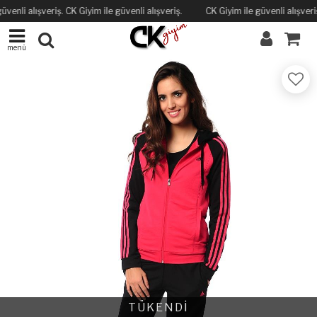
üvenli alışveriş. CK Giyim ile güvenli alışveriş.
CK Giyim ile güvenli alışveriş
menü
TÜKENDİ