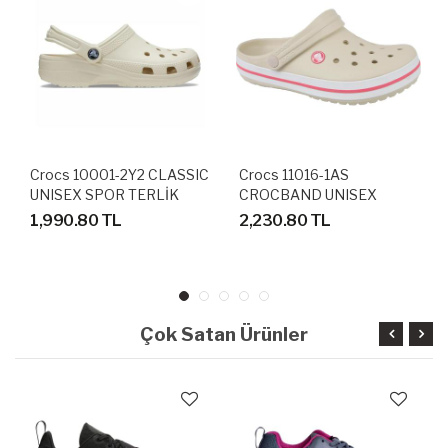
Crocs 10001-2Y2 CLASSIC
Crocs 11016-1AS
UNISEX SPOR TERLİK
CROCBAND UNISEX
SANDALET
SANDALET TERLİK
1,990.80 TL
2,230.80 TL
Çok Satan Ürünler