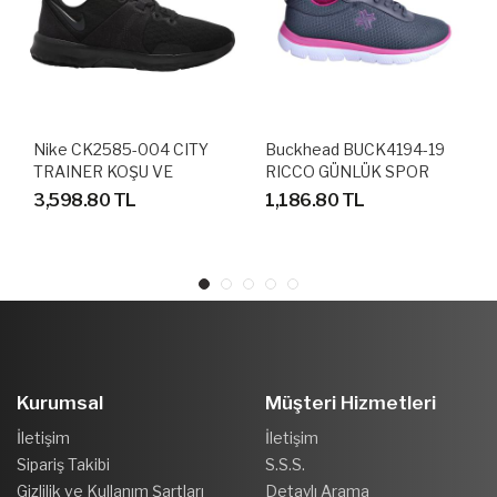
Nike CK2585-004 CITY
Buckhead BUCK4194-19
TRAINER KOŞU VE
RICCO GÜNLÜK SPOR
YÜRÜYÜŞ AYAKKABISI
AYAKKABI
3,598.80 TL
1,186.80 TL
Kurumsal
Müşteri Hizmetleri
İletişim
İletişim
Sipariş Takibi
S.S.S.
Gizlilik ve Kullanım Şartları
Detaylı Arama