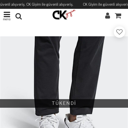
üvenli alışveriş. CK Giyim ile güvenli alışveriş.
CK Giyim ile güvenli alışveriş
menü
TÜKENDİ