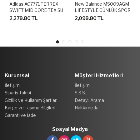
Adidas AC7771 TERREX
New Balance MS009AGM
SWIFT MID GORE-TEX SU
LIFESTYLE GÜNLÜK SPOR
GEÇİRMEZ OUTDOOR
AYAKKABI
2,278.80 TL
2,098.80 TL
AYAKKABI
Kurumsal
Müşteri Hizmetleri
İletişim
İletişim
Sipariş Takibi
S.S.S.
Gizlilik ve Kullanım Şartları
Detaylı Arama
Kargo ve Taşıma Bilgileri
Hakkımızda
Garanti ve İade
Sosyal Medya