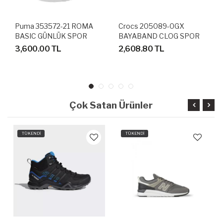
Puma 353572-21 ROMA
Crocs 205089-0GX
BASIC GÜNLÜK SPOR
BAYABAND CLOG SPOR
AYAKKABI
TERLİK SANDALET
3,600.00 TL
2,608.80 TL
Çok Satan Ürünler
TÜKENDİ
TÜKENDİ