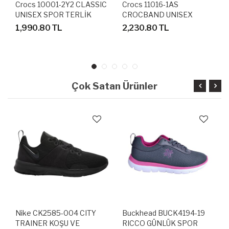
Crocs 10001-2Y2 CLASSIC
Crocs 11016-1AS
UNISEX SPOR TERLİK
CROCBAND UNISEX
SANDALET
SANDALET TERLİK
1,990.80 TL
2,230.80 TL
Çok Satan Ürünler
Nike CK2585-004 CITY
Buckhead BUCK4194-19
TRAINER KOŞU VE
RICCO GÜNLÜK SPOR