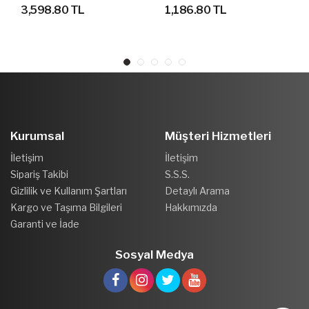
YÜRÜYÜŞ AYAKKABISI
AYAKKABI
3,598.80 TL
1,186.80 TL
Kurumsal
Müşteri Hizmetleri
İletişim
İletişim
Sipariş Takibi
S.S.S.
Gizlilik ve Kullanım Şartları
Detaylı Arama
Kargo ve Taşıma Bilgileri
Hakkımızda
Garanti ve İade
Sosyal Medya