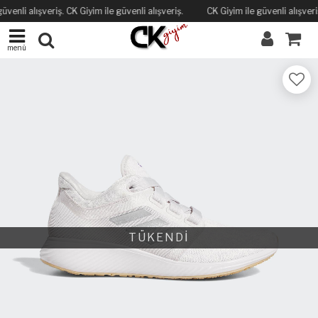
üvenli alışveriş. CK Giyim ile güvenli alışveriş.
CK Giyim ile güvenli alışveriş
menü
TÜKENDİ