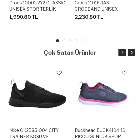
Crocs 10001-2Y2 CLASSIC
Crocs 11016-1AS
UNISEX SPOR TERLİK
CROCBAND UNISEX
SANDALET
SANDALET TERLİK
1,990.80 TL
2,230.80 TL
Çok Satan Ürünler
Nike CK2585-004 CITY
Buckhead BUCK4194-19
TRAINER KOŞU VE
RICCO GÜNLÜK SPOR