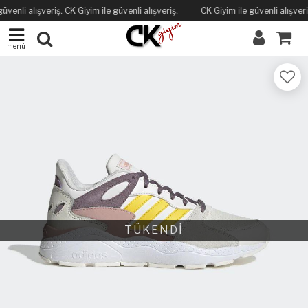
üvenli alışveriş. CK Giyim ile güvenli alışveriş.
CK Giyim ile güvenli alışveriş
menü
TÜKENDİ