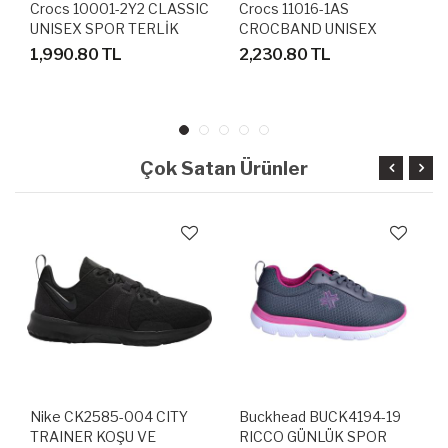
Crocs 10001-2Y2 CLASSIC
Crocs 11016-1AS
UNISEX SPOR TERLİK
CROCBAND UNISEX
SANDALET
SANDALET TERLİK
1,990.80 TL
2,230.80 TL
Çok Satan Ürünler
Nike CK2585-004 CITY
Buckhead BUCK4194-19
TRAINER KOŞU VE
RICCO GÜNLÜK SPOR