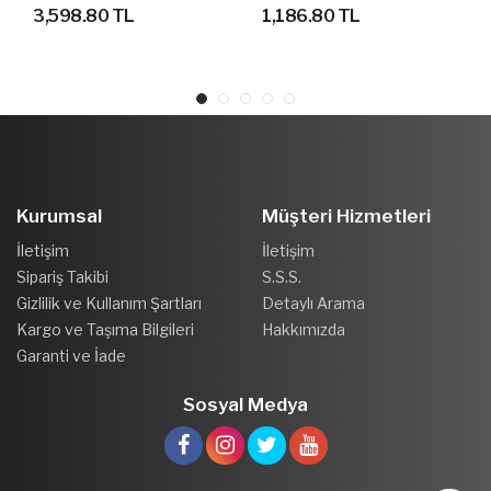
YÜRÜYÜŞ AYAKKABISI
AYAKKABI
3,598.80 TL
1,186.80 TL
Kurumsal
Müşteri Hizmetleri
İletişim
İletişim
Sipariş Takibi
S.S.S.
Gizlilik ve Kullanım Şartları
Detaylı Arama
Kargo ve Taşıma Bilgileri
Hakkımızda
Garanti ve İade
Sosyal Medya