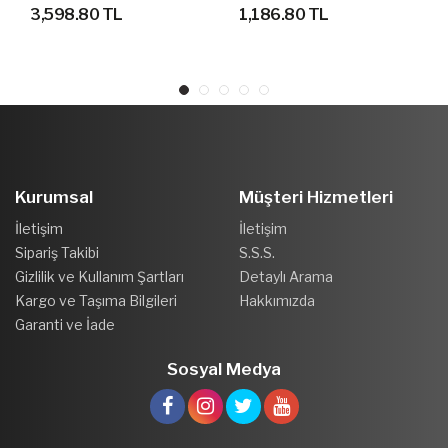
YÜRÜYÜŞ AYAKKABISI
AYAKKABI
3,598.80 TL
1,186.80 TL
Kurumsal
Müşteri Hizmetleri
İletişim
İletişim
Sipariş Takibi
S.S.S.
Gizlilik ve Kullanım Şartları
Detaylı Arama
Kargo ve Taşıma Bilgileri
Hakkımızda
Garanti ve İade
Sosyal Medya