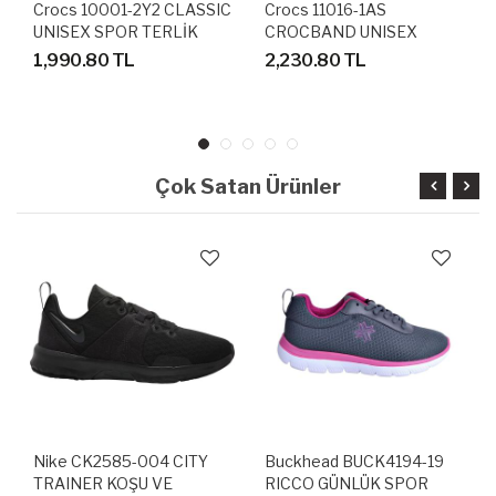
Crocs 10001-2Y2 CLASSIC
Crocs 11016-1AS
UNISEX SPOR TERLİK
CROCBAND UNISEX
SANDALET
SANDALET TERLİK
1,990.80 TL
2,230.80 TL
Çok Satan Ürünler
Nike CK2585-004 CITY
Buckhead BUCK4194-19
TRAINER KOŞU VE
RICCO GÜNLÜK SPOR