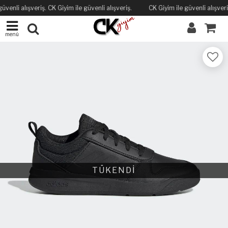
üvenli alışveriş. CK Giyim ile güvenli alışveriş.
CK Giyim ile güvenli alışveriş
menü
TÜKENDİ