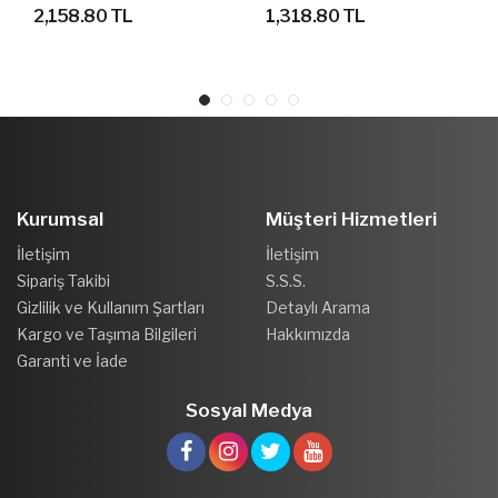
BASKETBOL AYAKKABI
SANDALET TERLİK
2,158.80 TL
1,318.80 TL
Kurumsal
Müşteri Hizmetleri
İletişim
İletişim
Sipariş Takibi
S.S.S.
Gizlilik ve Kullanım Şartları
Detaylı Arama
Kargo ve Taşıma Bilgileri
Hakkımızda
Garanti ve İade
Sosyal Medya