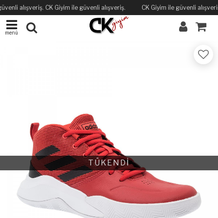
üvenli alışveriş. CK Giyim ile güvenli alışveriş.
CK Giyim ile güvenli alışveriş
menü
TÜKENDİ