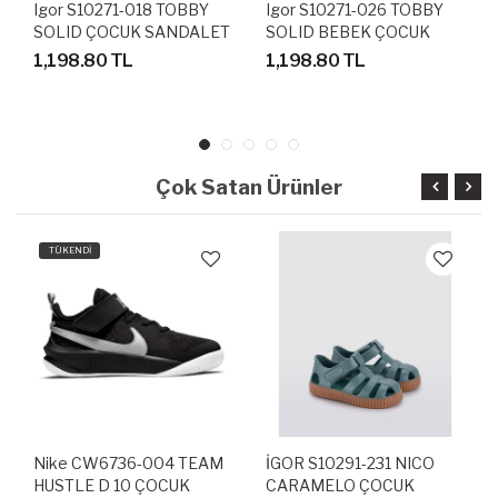
Igor S10271-018 TOBBY
Igor S10271-026 TOBBY
SOLID ÇOCUK SANDALET
SOLID BEBEK ÇOCUK
TERLİK
SANDALET
1,198.80 TL
1,198.80 TL
Çok Satan Ürünler
TÜKENDİ
Nike CW6736-004 TEAM
İGOR S10291-231 NICO
HUSTLE D 10 ÇOCUK
CARAMELO ÇOCUK