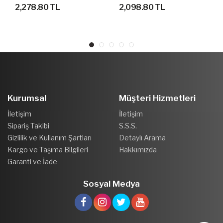
GEÇİRMEZ OUTDOOR
AYAKKABI
2,278.80 TL
2,098.80 TL
AYAKKABI
Kurumsal
Müşteri Hizmetleri
İletişim
İletişim
Sipariş Takibi
S.S.S.
Gizlilik ve Kullanım Şartları
Detaylı Arama
Kargo ve Taşıma Bilgileri
Hakkımızda
Garanti ve İade
Sosyal Medya