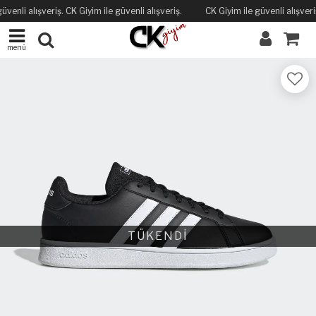
üvenli alışveriş. CK Giyim ile güvenli alışveriş.
CK Giyim ile güvenli alışveriş
menü
TÜKENDİ