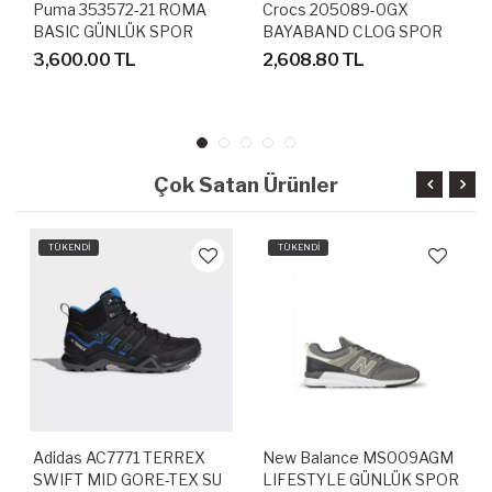
Puma 353572-21 ROMA
Crocs 205089-0GX
BASIC GÜNLÜK SPOR
BAYABAND CLOG SPOR
AYAKKABI
TERLİK SANDALET
3,600.00 TL
2,608.80 TL
Çok Satan Ürünler
TÜKENDİ
TÜKENDİ
Adidas AC7771 TERREX
New Balance MS009AGM
SWIFT MID GORE-TEX SU
LIFESTYLE GÜNLÜK SPOR