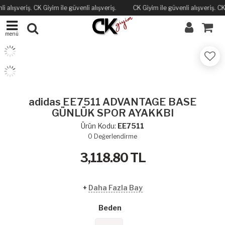
lışveriş. CK Giyim ile güvenli alışveriş.
CK Giyim ile güvenli alışveriş. CK Gi
menü
adidas EE7511 ADVANTAGE BASE
GÜNLÜK SPOR AYAKKBI
Ürün Kodu:
EE7511
0
Değerlendirme
3,118.80
TL
+
Daha Fazla Bay
Beden