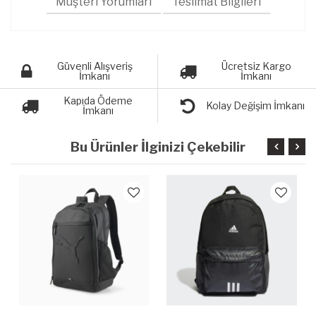
Müşteri Yorumları
Teslimat Bilgileri
Güvenli Alışveriş
Ücretsiz Kargo
İmkanı
İmkanı
Kapıda Ödeme
Kolay Değişim İmkanı
İmkanı
Bu Ürünler İlginizi Çekebilir