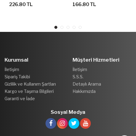
VE OKUL ÇANTASI 44 Cm
ELEMENTAL BP SIRT VE
226.80 TL
166.80 TL
X 33 CM
OKUL ÇANTASI 47 Cm X
30 Cm X 16 Cm
Kurumsal
Müşteri Hizmetleri
İletişim
İletişim
Sipariş Takibi
S.S.S.
Gizlilik ve Kullanım Şartları
Detaylı Arama
Kargo ve Taşıma Bilgileri
Hakkımızda
Garanti ve İade
Sosyal Medya