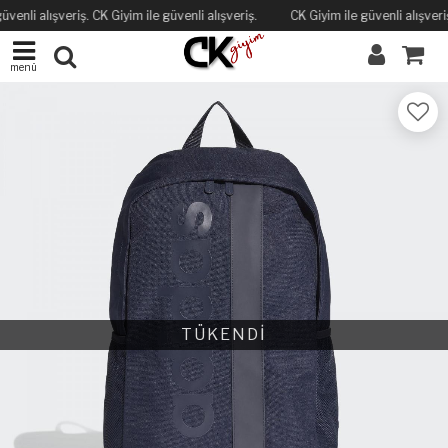
üvenli alışveriş. CK Giyim ile güvenli alışveriş.
CK Giyim ile güvenli alışveriş
menü
TÜKENDİ