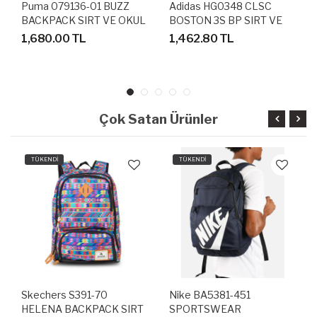
Puma 079136-01 BUZZ
Adidas HG0348 CLSC
BACKPACK SIRT VE OKUL
BOSTON 3S BP SIRT VE
ÇANTASI
OKUL ÇANTASI
1,680.00 TL
1,462.80 TL
Çok Satan Ürünler
TÜKENDİ
TÜKENDİ
Skechers S391-70
Nike BA5381-451
HELENA BACKPACK SIRT
SPORTSWEAR