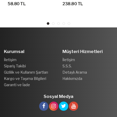
FOOT 3P SPOR ÇORAP
58.80 TL
238.80 TL
3LÜ
Kurumsal
Müşteri Hizmetleri
İletişim
İletişim
Sipariş Takibi
S.S.S.
Gizlilik ve Kullanım Şartları
Detaylı Arama
Kargo ve Taşıma Bilgileri
Hakkımızda
Garanti ve İade
Sosyal Medya