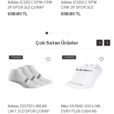
Adidas IC1311 C SPW CRW
Adidas IC1310 C SPW
3P SPOR 3LÜ ÇORAP
CRW 3P SPOR 3LÜ
ÇORAP
658.80 TL
658.80 TL
Çok Satan Ürünler
TÜKENDİ
TÜKENDİ
Adidas Z10793 LINEAR
Nike SX7840-100 U NK
LIN T 3'LÜ SPOR ÇORAP
EVRY PLUS CUSH NS