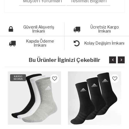
Müşteri Yorumları
Teslimat Bilgileri
Güvenli Alışveriş
Ücretsiz Kargo
İmkanı
İmkanı
Kapıda Ödeme
Kolay Değişim İmkanı
İmkanı
Bu Ürünler İlginizi Çekebilir
KARGO
BEDAVA