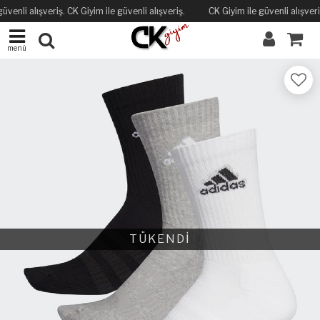
üvenli alışveriş. CK Giyim ile güvenli alışveriş.
CK Giyim ile güvenli alışveriş
menü
TÜKENDİ