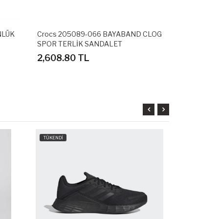
NLÜK
Crocs 205089-066 BAYABAND CLOG
Adidas GZ5
SPOR TERLİK SANDALET
SPOR AYAK
2,608.80 TL
3,598.80
TÜKENDİ
TÜKENDİ