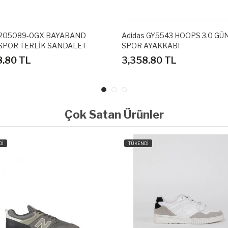
 205089-0GX BAYABAND
Adidas GY5543 HOOPS 3.0 GÜ
SPOR TERLİK SANDALET
SPOR AYAKKABI
8.80 TL
3,358.80 TL
Çok Satan Ürünler
Dİ
TÜKENDİ