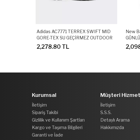
.0 MID
Adidas AC7771 TERREX SWIFT MID
New B
I
GORE-TEX SU GEÇİRMEZ OUTDOOR
GÜNLÜ
AYAKKABI
2,278.80 TL
2,09
Kurumsal
Müşteri Hizmet
İletişim
İletişim
Sipariş Takibi
S.S.S.
Gizlilik ve Kullanım Şartları
Detaylı Arama
Kargo ve Taşıma Bilgileri
Hakkımızda
Garanti ve İade