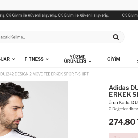
ş. CK Giyim ile güvenli alışveriş. CK Giyim ile güvenli alışveriş.
CK Giyim il
YÜZME
SUAR
FITNESS
GİYİM
ÜRÜNLERİ
 DU1242 DESIGN 2 MOVE TEE ERKEK SPOR T-SHIRT
Adidas D
ERKEK S
Ürün Kodu:
DU
0
Değerlendirm
274.80