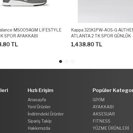
alance MS009AGM LIFESTYLE
Kappa 321K1PW-A0S-G AUTHE
K SPOR AYAKKABI
ATLANTA 2 TK SPOR GÜNLÜK
AYAKKABI
8.80 TL
1,438.80 TL
leri
Hızlı Erişim
Popüler Kategor
Anasayfa
GİYİM
Yeni Ürünler
AYAKKABI
İndirimdeki Ürünler
AKSESUAR
Sipariş Takip
FITNESS
Hakkımızda
YÜZME ÜRÜNLERİ