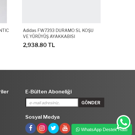
NTIC
Adidas FW7393 DURAMO SL KOŞU
Adidas GZ3
VE YÜRÜYÜŞ AYAKKABISI
SPOR TERLİ
2,938.80 TL
1,558.80 
iler
E-Bülten Aboneliği
Sosyal Medya
WhatsApp Destek Hattı