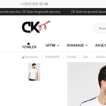
0552 355 42 48
venli alışveriş. CK Giyim ile güvenli alışveriş.
CK Giyim ile güvenli alışveri
GİYİM
AYAKKABI
AKSE
YENILER
Anasayfa
AYAKKABI
Günlük
Bay
Adidas