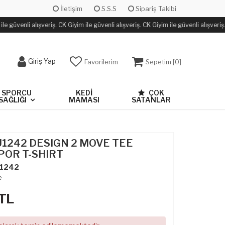
İletişim
S.S.S
Sipariş Takibi
e güvenli alışveriş. CK Giyim ile güvenli alışveriş. CK Giyim ile güvenli alışveriş.
Giriş Yap
Favorilerim
Sepetim [
0
]
SPORCU
KEDİ
ÇOK
SAĞLIĞI
MAMASI
SATANLAR
U1242 DESIGN 2 MOVE TEE
POR T-SHIRT
1242
e
TL