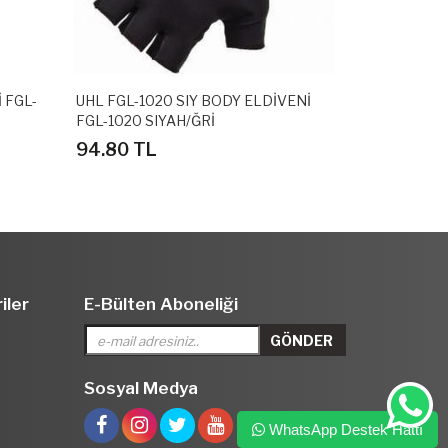
 FGL-
UHL FGL-1020 SIY BODY ELDİVENİ
UHL FGL-10
FGL-1020 SIYAH/ĞRİ
ELDİVENİ F
94.80 TL
94.80 TL
iler
E-Bülten Aboneliği
Sosyal Medya
WhatsApp Destek Hattı