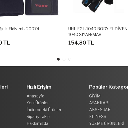
ırlık Eldiveni - 20074
UHL FGL-1040 BODY ELDİVENİ
1040 SIYAH/MAVİ
0 TL
154.80 TL
leri
Hızlı Erişim
Popüler Kategor
Anasayfa
GİYİM
Yeni Ürünler
AYAKKABI
İndirimdeki Ürünler
AKSESUAR
Sipariş Takip
FITNESS
Hakkımızda
YÜZME ÜRÜNLERİ