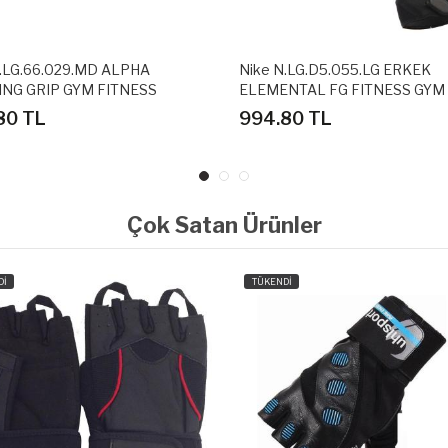
N.LG.66.029.MD ALPHA
Nike N.LG.D5.055.LG ERKEK
ING GRIP GYM FITNESS
ELEMENTAL FG FITNESS GYM
ENİ
AĞIRLIK ELDİVENİ
80 TL
994.80 TL
Çok Satan Ürünler
Dİ
TÜKENDİ