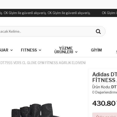
. CK Giyim ile güvenli alışveriş. CK Giyim ile güvenli alışveriş.
CK Giyim ile
YÜZME
SUAR
FITNESS
GİYİM
ÜRÜNLERİ
 DT7955 VERS CL GLOVE GYM FİTNESS AĞIRLIK ELDİVENİ
Adidas D
FİTNESS 
Ürün Kodu:
DT
0
Değerlendirm
430.80