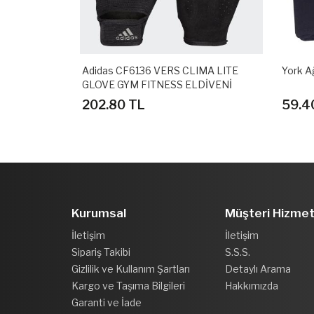
L W GYM
Adidas CF6136 VERS CLIMA LITE
York Ağ
 FITNESS
GLOVE GYM FITNESS ELDİVENİ
202.80 TL
59.4
Kurumsal
Müşteri Hizmet
İletişim
İletişim
Sipariş Takibi
S.S.S.
Gizlilik ve Kullanım Şartları
Detaylı Arama
Kargo ve Taşıma Bilgileri
Hakkımızda
Garanti ve İade