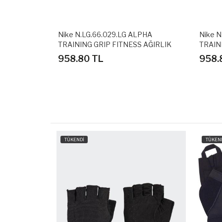
İVENİ NOVA
Nike N.LG.66.029.LG ALPHA
Nike 
TRAINING GRIP FITNESS AĞIRLIK
TRAIN
ELDİVEN
ELDİV
958.80 TL
958.
TÜKENDİ
TÜKEN