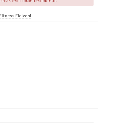
 olarak temin edilememektedir.
Fitness Eldiveni