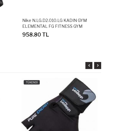
Nike N.LG.D2.010.LG KADIN GYM
York Ağırlık 
ELEMENTAL FG FITNESS GYM
AĞIRLIK ELDİVENİ
958.80 TL
59.40 TL
TÜKENDİ
TÜKENDİ