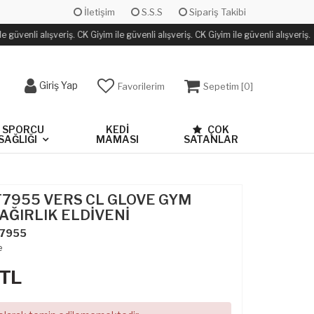
İletişim
S.S.S
Sipariş Takibi
 güvenli alışveriş. CK Giyim ile güvenli alışveriş. CK Giyim ile güvenli alışveriş.
Giriş Yap
Favorilerim
Sepetim [
0
]
SPORCU
KEDİ
ÇOK
SAĞLIĞI
MAMASI
SATANLAR
T7955 VERS CL GLOVE GYM
AĞIRLIK ELDİVENİ
7955
e
TL