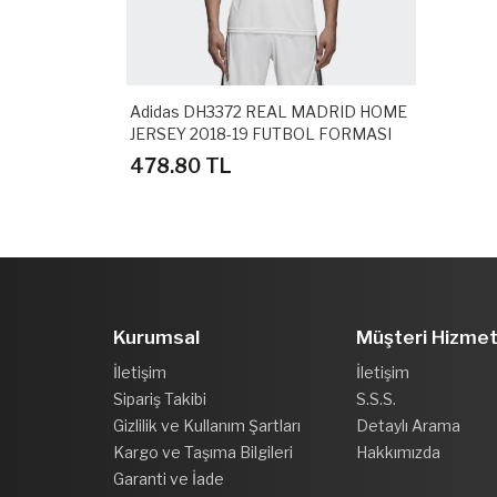
Adidas DH3372 REAL MADRID HOME
JERSEY 2018-19 FUTBOL FORMASI
478.80 TL
Kurumsal
Müşteri Hizmet
İletişim
İletişim
Sipariş Takibi
S.S.S.
Gizlilik ve Kullanım Şartları
Detaylı Arama
Kargo ve Taşıma Bilgileri
Hakkımızda
Garanti ve İade