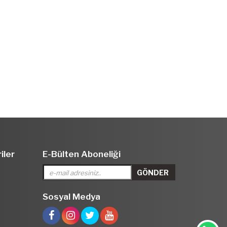
iler
E-Bülten Aboneliği
Sosyal Medya