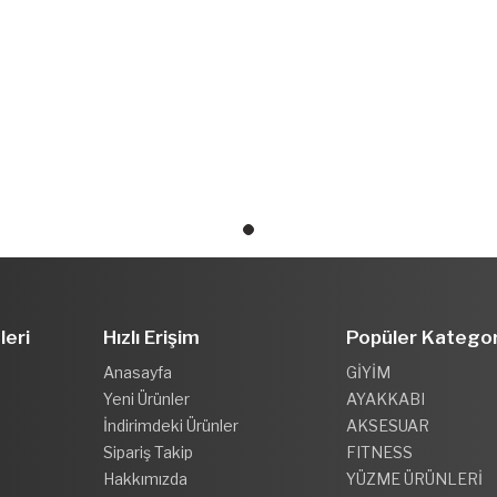
leri
Hızlı Erişim
Popüler Kategor
Anasayfa
GİYİM
Yeni Ürünler
AYAKKABI
İndirimdeki Ürünler
AKSESUAR
Sipariş Takip
FITNESS
Hakkımızda
YÜZME ÜRÜNLERİ