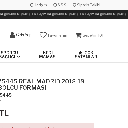
İletişim
S.S.S
Sipariş Takibi
 güvenli alışveriş. CK Giyim ile güvenli alışveriş. CK Giyim ile güvenli alışveriş.
Giriş Yap
Favorilerim
Sepetim [
0
]
SPORCU
KEDİ
ÇOK
SAĞLIĞI
MAMASI
SATANLAR
P5445 REAL MADRID 2018-19
BOLCU FORMASI
5445
e
TL