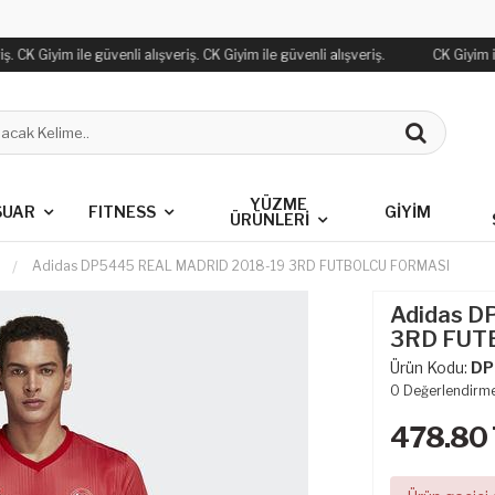
. CK Giyim ile güvenli alışveriş. CK Giyim ile güvenli alışveriş.
CK Giyim ile
YÜZME
SUAR
FITNESS
GİYİM
ÜRÜNLERİ
Adidas DP5445 REAL MADRID 2018-19 3RD FUTBOLCU FORMASI
Adidas D
3RD FUT
Ürün Kodu:
DP
0
Değerlendirm
478.80