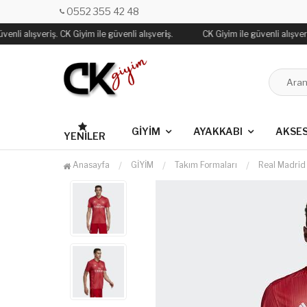
0552 355 42 48
enli alışveriş. CK Giyim ile güvenli alışveriş.
CK Giyim ile güvenli alışveriş
GİYİM
AYAKKABI
AKSE
YENILER
Anasayfa
GİYİM
Takım Formaları
Real Madrid