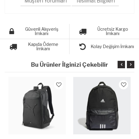
Müşteri Yorumları
Teslimat Bilgileri
Güvenli Alışveriş
Ücretsiz Kargo
İmkanı
İmkanı
Kapıda Ödeme
Kolay Değişim İmkanı
İmkanı
Bu Ürünler İlginizi Çekebilir