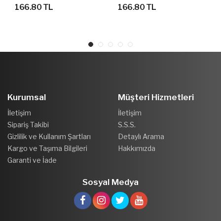
OKUL ÇANTASI 46 Cm Y X
OKUL ÇANTASI 46 Cm.
166.80 TL
166.80 TL
31 Cm G X 13 Cm
Genişlik : 30 Cm
Kurumsal
Müşteri Hizmetleri
İletişim
İletişim
Sipariş Takibi
S.S.S.
Gizlilik ve Kullanım Şartları
Detaylı Arama
Kargo ve Taşıma Bilgileri
Hakkımızda
Garanti ve İade
Sosyal Medya