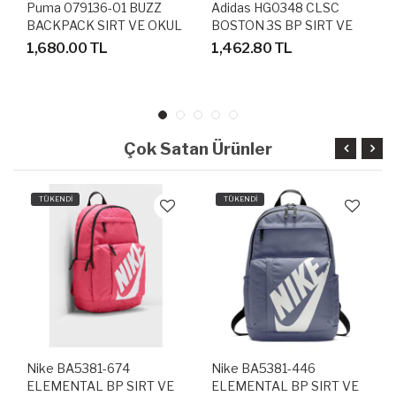
Puma 079136-01 BUZZ
Adidas HG0348 CLSC
BACKPACK SIRT VE OKUL
BOSTON 3S BP SIRT VE
ÇANTASI
OKUL ÇANTASI
1,680.00 TL
1,462.80 TL
Çok Satan Ürünler
TÜKENDİ
TÜKENDİ
Nike BA5381-674
Nike BA5381-446
ELEMENTAL BP SIRT VE
ELEMENTAL BP SIRT VE