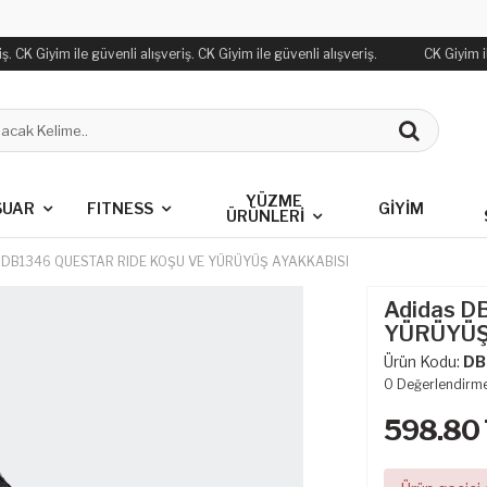
. CK Giyim ile güvenli alışveriş. CK Giyim ile güvenli alışveriş.
CK Giyim ile
YÜZME
SUAR
FITNESS
GİYİM
ÜRÜNLERİ
 DB1346 QUESTAR RIDE KOŞU VE YÜRÜYÜŞ AYAKKABISI
Adidas D
YÜRÜYÜŞ
Ürün Kodu:
DB
0
Değerlendirm
598.80