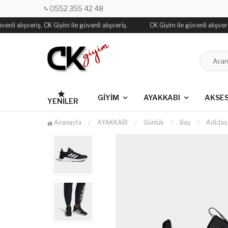
0552 355 42 48
nli alışveriş. CK Giyim ile güvenli alışveriş.
CK Giyim ile güvenli alışveriş
GİYİM
AYAKKABI
AKSE
YENILER
Anasayfa
AYAKKABI
Günlük
Bay
Adidas