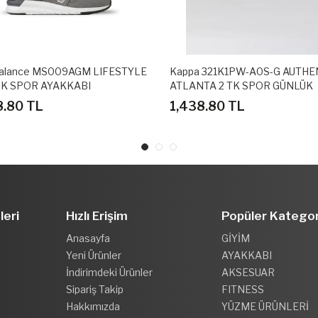
alance MS009AGM LIFESTYLE
Kappa 321K1PW-A0S-G AUTHE
K SPOR AYAKKABI
ATLANTA 2 TK SPOR GÜNLÜK
AYAKKABI
8.80 TL
1,438.80 TL
leri
Hızlı Erişim
Popüler Kategor
Anasayfa
GİYİM
Yeni Ürünler
AYAKKABI
İndirimdeki Ürünler
AKSESUAR
Sipariş Takip
FITNESS
Hakkımızda
YÜZME ÜRÜNLERİ