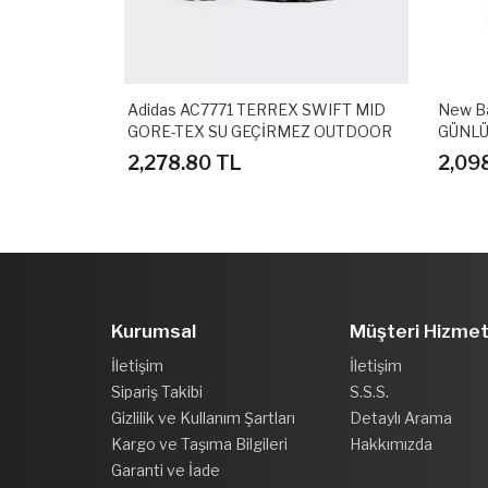
.0 MID
Adidas AC7771 TERREX SWIFT MID
New B
I
GORE-TEX SU GEÇİRMEZ OUTDOOR
GÜNLÜ
AYAKKABI
2,278.80 TL
2,09
Kurumsal
Müşteri Hizmet
İletişim
İletişim
Sipariş Takibi
S.S.S.
Gizlilik ve Kullanım Şartları
Detaylı Arama
Kargo ve Taşıma Bilgileri
Hakkımızda
Garanti ve İade