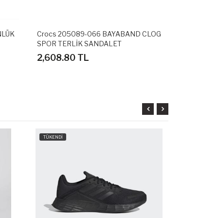
NLÜK
Crocs 205089-066 BAYABAND CLOG
Adidas GZ5
SPOR TERLİK SANDALET
SPOR AYAK
2,608.80 TL
3,598.80
TÜKENDİ
TÜKENDİ