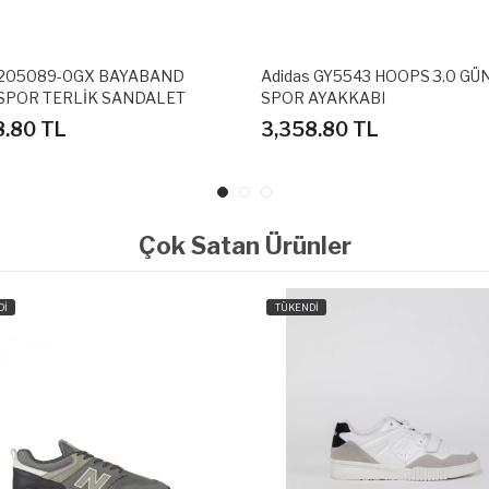
 205089-0GX BAYABAND
Adidas GY5543 HOOPS 3.0 GÜ
SPOR TERLİK SANDALET
SPOR AYAKKABI
8.80 TL
3,358.80 TL
Çok Satan Ürünler
Dİ
TÜKENDİ