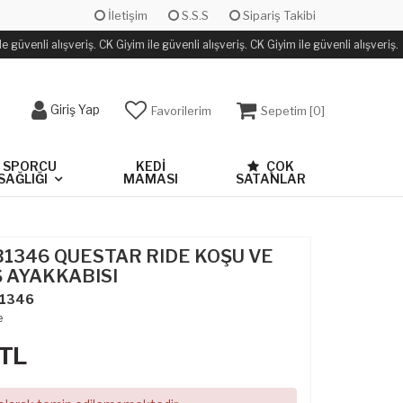
İletişim
S.S.S
Sipariş Takibi
 güvenli alışveriş. CK Giyim ile güvenli alışveriş. CK Giyim ile güvenli alışveriş.
Giriş Yap
Favorilerim
Sepetim [
0
]
SPORCU
KEDİ
ÇOK
SAĞLIĞI
MAMASI
SATANLAR
B1346 QUESTAR RIDE KOŞU VE
 AYAKKABISI
1346
e
TL