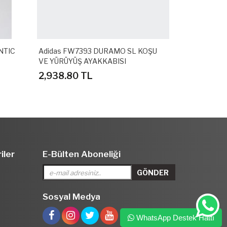
NTIC
Adidas FW7393 DURAMO SL KOŞU
Adidas GZ3
VE YÜRÜYÜŞ AYAKKABISI
SPOR TERLİ
2,938.80 TL
1,558.80 
iler
E-Bülten Aboneliği
Sosyal Medya
WhatsApp Destek Hattı