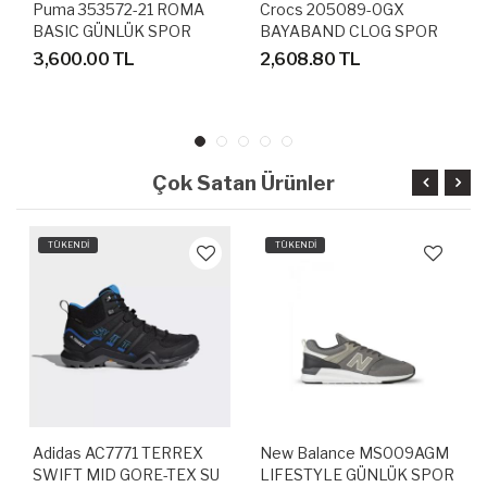
Puma 353572-21 ROMA
Crocs 205089-0GX
BASIC GÜNLÜK SPOR
BAYABAND CLOG SPOR
AYAKKABI
TERLİK SANDALET
3,600.00 TL
2,608.80 TL
Çok Satan Ürünler
TÜKENDİ
TÜKENDİ
Adidas AC7771 TERREX
New Balance MS009AGM
SWIFT MID GORE-TEX SU
LIFESTYLE GÜNLÜK SPOR