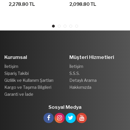
GEÇİRMEZ OUTDOOR
AYAKKABI
2,278.80 TL
2,098.80 TL
AYAKKABI
Kurumsal
Müşteri Hizmetleri
İletişim
İletişim
Sipariş Takibi
S.S.S.
Gizlilik ve Kullanım Şartları
Detaylı Arama
Kargo ve Taşıma Bilgileri
Hakkımızda
Garanti ve İade
Sosyal Medya