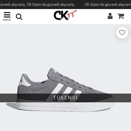
üvenli alışveriş. CK Giyim ile güvenli alışveriş.
CK Giyim ile güvenli alışveriş
menü
TÜKENDİ