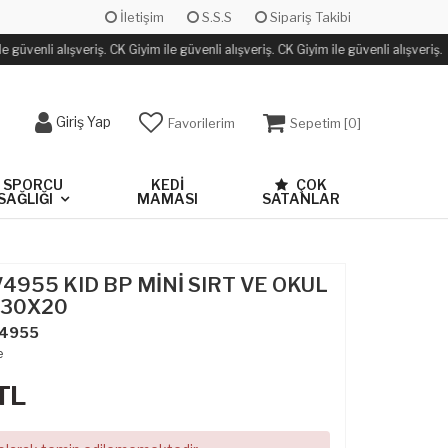
İletişim
S.S.S
Sipariş Takibi
 güvenli alışveriş. CK Giyim ile güvenli alışveriş. CK Giyim ile güvenli alışveriş.
Giriş Yap
Favorilerim
Sepetim [
0
]
SPORCU
KEDİ
ÇOK
SAĞLIĞI
MAMASI
SATANLAR
V4955 KID BP MİNİ SIRT VE OKUL
 30X20
4955
e
TL