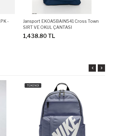
 -
Jansport EK0A5BAIN541 Cross Town
Jansport EK0A
SIRT VE OKUL ÇANTASI
SIRT VE OKUL
1,438.80 TL
2,038.80 T
TÜKENDİ
TÜKENDİ