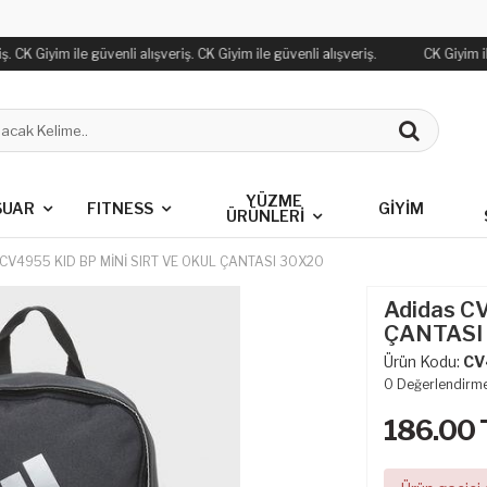
 CK Giyim ile güvenli alışveriş. CK Giyim ile güvenli alışveriş.
CK Giyim ile
YÜZME
SUAR
FITNESS
GİYİM
ÜRÜNLERİ
 CV4955 KID BP MİNİ SIRT VE OKUL ÇANTASI 30X20
Adidas C
ÇANTASI
Ürün Kodu:
CV
0
Değerlendirm
186.00