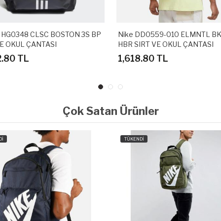
HG0348 CLSC BOSTON 3S BP
Nike DD0559-010 ELMNTL BKPK
 OKUL ÇANTASI
HBR SIRT VE OKUL ÇANTASI
80 TL
1,618.80 TL
Çok Satan Ürünler
Dİ
TÜKENDİ