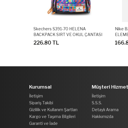
E BACKPACK
Skechers S391-70 HELENA
Nike 
BACKPACK SIRT VE OKUL ÇANTASI
ELEME
44 Cm X 33 CM
ÇANTA
226.80 TL
166.
Kurumsal
Müşteri Hizmet
İletişim
İletişim
Sipariş Takibi
S.S.S.
Gizlilik ve Kullanım Şartları
Detaylı Arama
Kargo ve Taşıma Bilgileri
Hakkımızda
Garanti ve İade