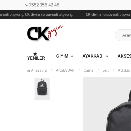
0552 355 42 48
nli alışveriş. CK Giyim ile güvenli alışveriş.
CK Giyim ile güvenli alışveriş.
GİYİM
AYAKKABI
AKSE
YENILER
Anasayfa
AKSESUAR
Çanta
Sırt
Adidas