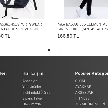
BA5381-451 SPORTSWEAR
Nike BA5381-395 ELEMENTAL
NTAL BP SIRT VE OKUL
SIRT VE OKUL ÇANTASI 46 Cm
SI 47 Cm X 30 Cm X 16 Cm
Genişlik : 30 Cm
80 TL
166.80 TL
leri
Hızlı Erişim
Popüler Kategor
Anasayfa
GİYİM
Yeni Ürünler
AYAKKABI
İndirimdeki Ürünler
AKSESUAR
Sipariş Takip
FITNESS
Hakkımızda
YÜZME ÜRÜNLERİ