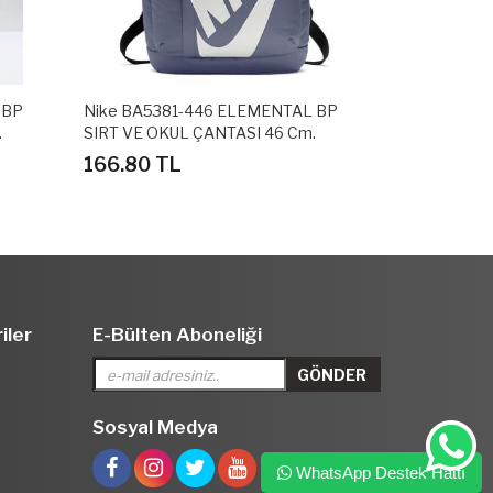
 BP
Nike BA5381-446 ELEMENTAL BP
Nike BA538
.
SIRT VE OKUL ÇANTASI 46 Cm.
SIRT VE OKU
Genişlik : 30 Cm
Cm G X 13 C
166.80 TL
166.80 T
iler
E-Bülten Aboneliği
Sosyal Medya
WhatsApp Destek Hattı