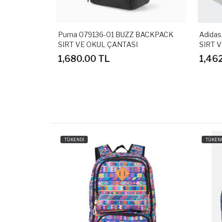
 PADDED
Puma 079136-01 BUZZ BACKPACK
Adidas 
ASI
SIRT VE OKUL ÇANTASI
SIRT VE
1,680.00 TL
1,462.
TÜKENDİ
TÜKEN