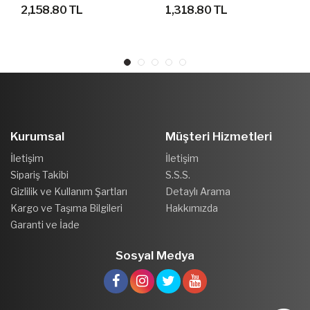
BASKETBOL AYAKKABI
SANDALET TERLİK
2,158.80 TL
1,318.80 TL
Kurumsal
Müşteri Hizmetleri
İletişim
İletişim
Sipariş Takibi
S.S.S.
Gizlilik ve Kullanım Şartları
Detaylı Arama
Kargo ve Taşıma Bilgileri
Hakkımızda
Garanti ve İade
Sosyal Medya