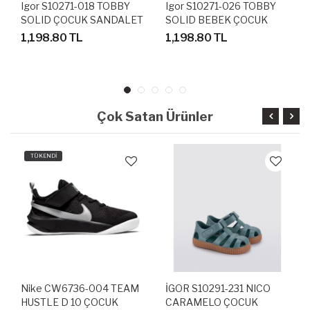
Igor S10271-018 TOBBY
Igor S10271-026 TOBBY
SOLID ÇOCUK SANDALET
SOLID BEBEK ÇOCUK
TERLİK
SANDALET
1,198.80 TL
1,198.80 TL
Çok Satan Ürünler
TÜKENDİ
Nike CW6736-004 TEAM
İGOR S10291-231 NICO
HUSTLE D 10 ÇOCUK
CARAMELO ÇOCUK