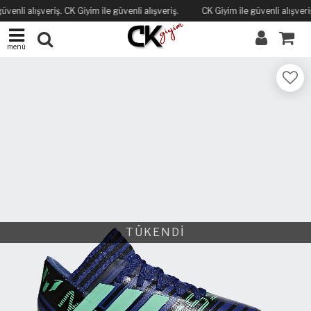
üvenli alışveriş. CK Giyim ile güvenli alışveriş.
CK Giyim ile güvenli alışveriş
menü
TÜKENDİ