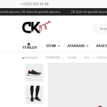
0552 355 42 48
enli alışveriş. CK Giyim ile güvenli alışveriş.
CK Giyim ile güvenli alışveriş
GİYİM
AYAKKABI
AKSE
YENILER
Anasayfa
AYAKKABI
Günlük
Bay
Adidas