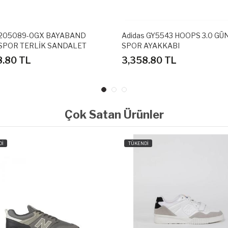
 205089-0GX BAYABAND
Adidas GY5543 HOOPS 3.0 GÜ
SPOR TERLİK SANDALET
SPOR AYAKKABI
8.80 TL
3,358.80 TL
Çok Satan Ürünler
Dİ
TÜKENDİ