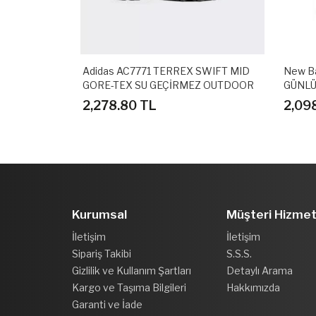
.0 MID
Adidas AC7771 TERREX SWIFT MID
New B
I
GORE-TEX SU GEÇİRMEZ OUTDOOR
GÜNLÜ
AYAKKABI
2,278.80 TL
2,09
Kurumsal
Müşteri Hizmet
İletişim
İletişim
Sipariş Takibi
S.S.S.
Gizlilik ve Kullanım Şartları
Detaylı Arama
Kargo ve Taşıma Bilgileri
Hakkımızda
Garanti ve İade