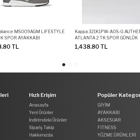
alance MS009AGM LIFESTYLE
Kappa 321K1PW-A0S-G AUTHE
K SPOR AYAKKABI
ATLANTA 2 TK SPOR GÜNLÜK
AYAKKABI
8.80 TL
1,438.80 TL
leri
Hızlı Erişim
Popüler Kategor
Anasayfa
GİYİM
Yeni Ürünler
AYAKKABI
İndirimdeki Ürünler
AKSESUAR
Sipariş Takip
FITNESS
Hakkımızda
YÜZME ÜRÜNLERİ