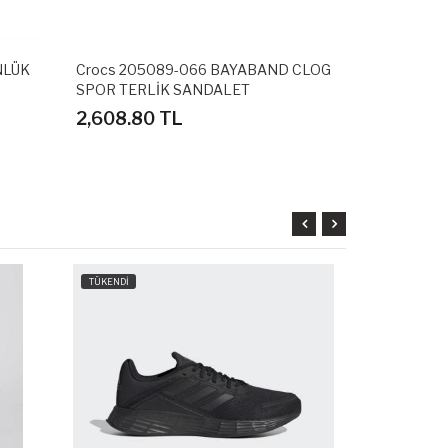
NLÜK
Crocs 205089-066 BAYABAND CLOG
Adidas GZ5
SPOR TERLİK SANDALET
SPOR AYAK
2,608.80 TL
3,598.80
TÜKENDİ
TÜKENDİ