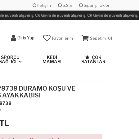
İletişim
S.S.S
Sipariş Takibi
e güvenli alışveriş. CK Giyim ile güvenli alışveriş. CK Giyim ile güvenli alışveriş.
Giriş Yap
Favorilerim
Sepetim [
0
]
SPORCU
KEDİ
ÇOK
SAĞLIĞI
MAMASI
SATANLAR
CP8738 DURAMO KOŞU VE
 AYAKKABISI
8738
e
TL