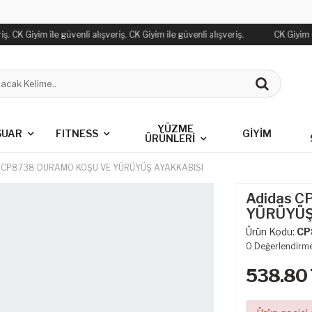
. CK Giyim ile güvenli alışveriş. CK Giyim ile güvenli alışveriş.
CK Giyim il
YÜZME
SUAR
FITNESS
GİYİM
ÜRÜNLERİ
 CP8738 DURAMO KOŞU VE YÜRÜYÜŞ AYAKKABISI
Adidas 
YÜRÜYÜŞ
Ürün Kodu:
CP
0
Değerlendirm
538.80