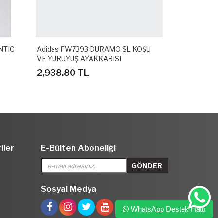
NTIC
Adidas FW7393 DURAMO SL KOŞU
Adidas GZ3
VE YÜRÜYÜŞ AYAKKABISI
SPOR TERLİ
2,938.80 TL
1,558.80 
iler
E-Bülten Aboneliği
Sosyal Medya
WhatsApp Destek Hattı