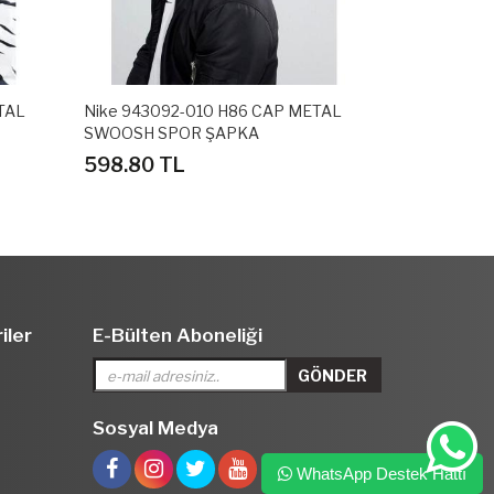
TAL
Nike 943092-010 H86 CAP METAL
Puma 02314
SWOOSH SPOR ŞAPKA
SPOR ŞAPK
598.80 TL
298.80 T
iler
E-Bülten Aboneliği
Sosyal Medya
WhatsApp Destek Hattı