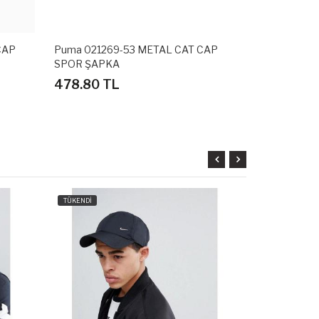
Puma 021269-53 METAL CAT CAP
Puma 021269-11 M
SPOR ŞAPKA
PEACOAT SPOR Ş
478.80 TL
658.80 TL
TÜKENDİ
TÜKENDİ