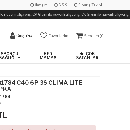
İletişim
S.S.S
Sipariş Takibi
 güvenli alışveriş. CK Giyim ile güvenli alışveriş. CK Giyim ile güvenli alışveriş.
Giriş Yap
Favorilerim
Sepetim [
0
]
SPORCU
KEDİ
ÇOK
SAĞLIĞI
MAMASI
SATANLAR
G1784 C40 6P 3S CLIMA LITE
PKA
1784
e
TL