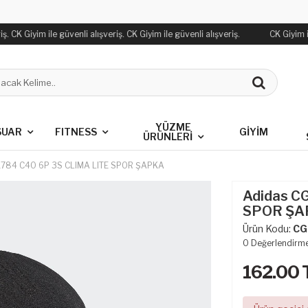
. CK Giyim ile güvenli alışveriş. CK Giyim ile güvenli alışveriş.
CK Giyim ile
YÜZME
SUAR
FITNESS
GİYİM
ÜRÜNLERİ
1784 C40 6P 3S CLIMA LITE SPOR ŞAPKA
Adidas C
SPOR ŞA
Ürün Kodu:
CG
0
Değerlendirm
162.00