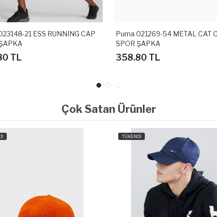
-21 ESS RUNNING CAP
Puma 021269-54 METAL CAT CAP
A
SPOR ŞAPKA
L
358.80 TL
Çok Satan Ürünler
Dİ
TÜKENDİ