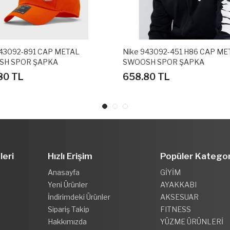
943092-891 CAP METAL
Nike 943092-451 H86 CAP ME
SH SPOR ŞAPKA
SWOOSH SPOR ŞAPKA
80 TL
658.80 TL
leri
Hızlı Erişim
Popüler Kategor
Anasayfa
GİYİM
Yeni Ürünler
AYAKKABI
İndirimdeki Ürünler
AKSESUAR
Sipariş Takip
FITNESS
Hakkımızda
YÜZME ÜRÜNLERİ