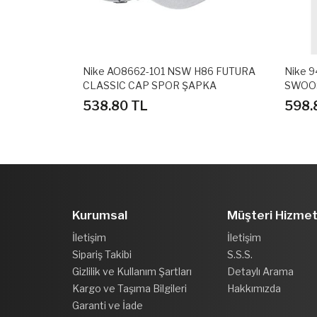
CAP METAL
Nike AO8662-101 NSW H86 FUTURA
Nike 
CLASSIC CAP SPOR ŞAPKA
SWOO
538.80 TL
598.
Kurumsal
Müşteri Hizmet
İletişim
İletişim
Sipariş Takibi
S.S.S.
Gizlilik ve Kullanım Şartları
Detaylı Arama
Kargo ve Taşıma Bilgileri
Hakkımızda
Garanti ve İade