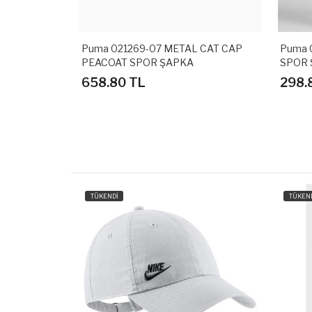
TAL
Puma 021269-07 METAL CAT CAP
Puma 023148
PEACOAT SPOR ŞAPKA
SPOR ŞAPK
658.80 TL
298.80 T
TÜKENDİ
TÜKEN