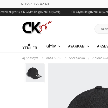
0552 355 42 48
enli alışveriş. CK Giyim ile güvenli alışveriş.
CK Giyim ile güvenli alışveriş
GİYİM
AYAKKABI
AKSE
YENILER
Anasayfa
AKSESUAR
Spor Şapka
Adidas CG