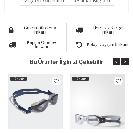
Müşteri Yorumları
Teslimat Bilgileri
Güvenli Alışveriş
Ücretsiz Kargo
İmkanı
İmkanı
Kapıda Ödeme
Kolay Değişim İmkanı
İmkanı
Bu Ürünler İlginizi Çekebilir
TÜKENDİ
TÜKENDİ