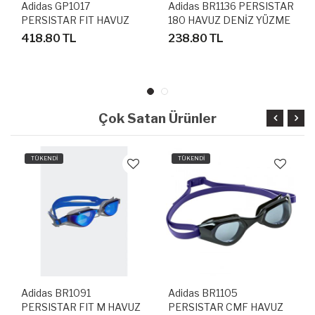
Adidas GP1017
Adidas BR1136 PERSISTAR
PERSISTAR FIT HAVUZ
180 HAVUZ DENİZ YÜZME
DENİZ YÜZÜCÜ GÖZLÜK
GÖZLÜĞÜ
418.80 TL
238.80 TL
Çok Satan Ürünler
TÜKENDİ
TÜKENDİ
Adidas BR1091
Adidas BR1105
PERSISTAR FIT M HAVUZ
PERSISTAR CMF HAVUZ