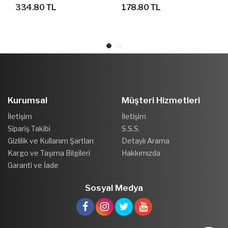
DENİZ YÜZME GÖZLÜĞÜ
DENİZ YÜZME GÖZLÜĞÜ
334.80 TL
178.80 TL
Kurumsal
Müşteri Hizmetleri
İletişim
İletişim
Sipariş Takibi
S.S.S.
Gizlilik ve Kullanım Şartları
Detaylı Arama
Kargo ve Taşıma Bilgileri
Hakkımızda
Garanti ve İade
Sosyal Medya