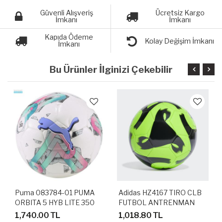
Güvenli Alışveriş
Ücretsiz Kargo
İmkanı
İmkanı
Kapıda Ödeme
Kolay Değişim İmkanı
İmkanı
Bu Ürünler İlginizi Çekebilir
Puma 083784-01 PUMA
Adidas HZ4167 TIRO CLB
ORBITA 5 HYB LITE 350
FUTBOL ANTRENMAN
HAFİF AĞIRLIKTA FUTBOL
TOPU
1,740.00 TL
1,018.80 TL