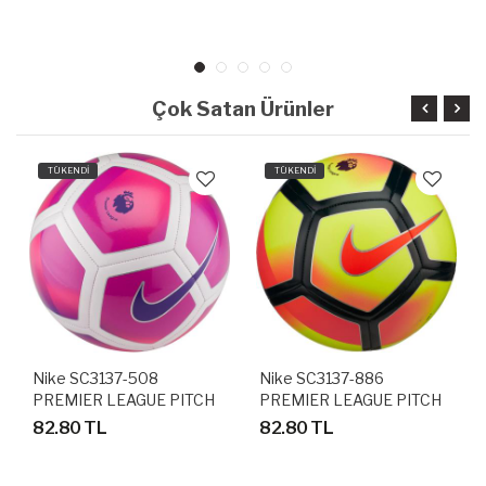
ANTRENMAN TOPU
Çok Satan Ürünler
TÜKENDİ
TÜKENDİ
Nike SC3137-508
Nike SC3137-886
PREMIER LEAGUE PITCH
PREMIER LEAGUE PITCH
FUTBOL ANTRENMAN
FUTBOL ANTRENMAN
82.80 TL
82.80 TL
TOPU
TOPU