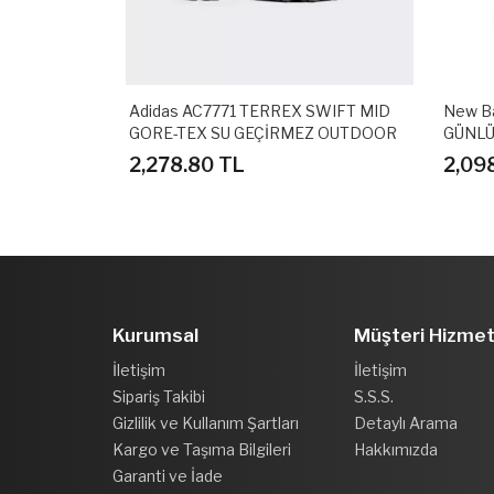
.0 MID
Adidas AC7771 TERREX SWIFT MID
New B
I
GORE-TEX SU GEÇİRMEZ OUTDOOR
GÜNLÜ
AYAKKABI
2,278.80 TL
2,09
Kurumsal
Müşteri Hizmet
İletişim
İletişim
Sipariş Takibi
S.S.S.
Gizlilik ve Kullanım Şartları
Detaylı Arama
Kargo ve Taşıma Bilgileri
Hakkımızda
Garanti ve İade