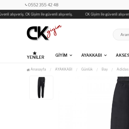
0552 355 42 48
enli alışveriş. CK Giyim ile güvenli alışveriş.
CK Giyim ile güvenli alışveriş
GİYİM
AYAKKABI
AKSE
YENILER
Anasayfa
AYAKKABI
Günlük
Bay
Adidas