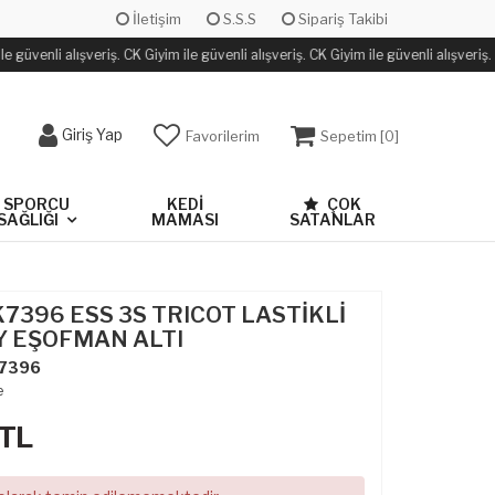
İletişim
S.S.S
Sipariş Takibi
 güvenli alışveriş. CK Giyim ile güvenli alışveriş. CK Giyim ile güvenli alışveriş.
Giriş Yap
Favorilerim
Sepetim [
0
]
SPORCU
KEDİ
ÇOK
SAĞLIĞI
MAMASI
SATANLAR
K7396 ESS 3S TRICOT LASTİKLİ
Y EŞOFMAN ALTI
7396
e
TL