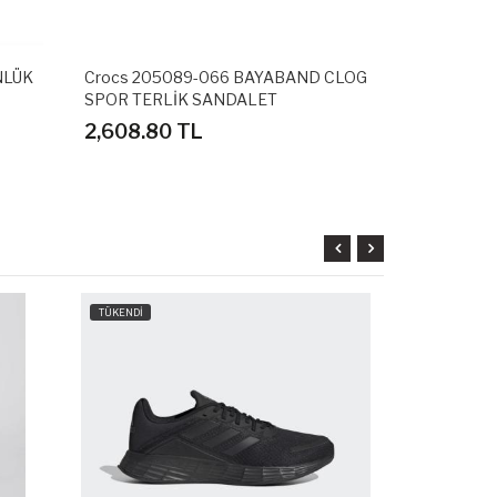
NLÜK
Crocs 205089-066 BAYABAND CLOG
Adidas GZ5
SPOR TERLİK SANDALET
SPOR AYAK
2,608.80 TL
3,598.80
TÜKENDİ
TÜKENDİ