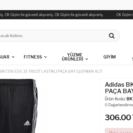
. CK Giyim ile güvenli alışveriş. CK Giyim ile güvenli alışveriş.
CK Giyim ile
YÜZME
SUAR
FITNESS
GİYİM
ÜRÜNLERİ
 BK7396 ESS 3S TRICOT LASTİKLİ PAÇA BAY EŞOFMAN ALTI
Adidas B
PAÇA BA
Ürün Kodu:
BK
0
Değerlendirm
306.00