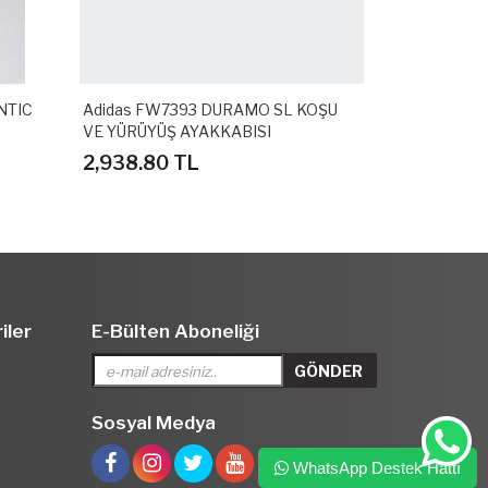
NTIC
Adidas FW7393 DURAMO SL KOŞU
Adidas GZ3
VE YÜRÜYÜŞ AYAKKABISI
SPOR TERLİ
2,938.80 TL
1,558.80 
iler
E-Bülten Aboneliği
Sosyal Medya
WhatsApp Destek Hattı