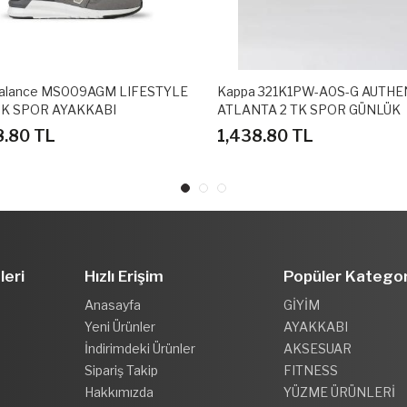
alance MS009AGM LIFESTYLE
Kappa 321K1PW-A0S-G AUTHE
K SPOR AYAKKABI
ATLANTA 2 TK SPOR GÜNLÜK
AYAKKABI
8.80 TL
1,438.80 TL
leri
Hızlı Erişim
Popüler Kategor
Anasayfa
GİYİM
Yeni Ürünler
AYAKKABI
İndirimdeki Ürünler
AKSESUAR
Sipariş Takip
FITNESS
Hakkımızda
YÜZME ÜRÜNLERİ