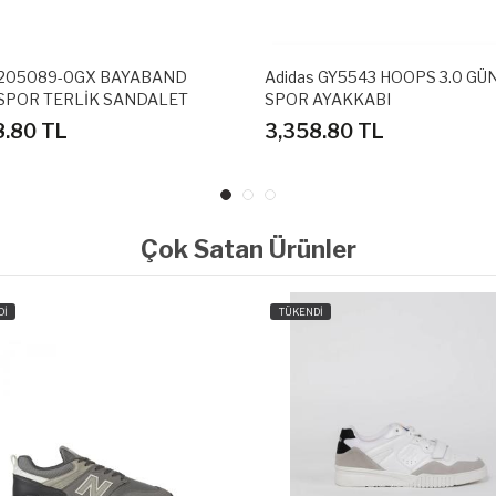
 205089-0GX BAYABAND
Adidas GY5543 HOOPS 3.0 GÜ
SPOR TERLİK SANDALET
SPOR AYAKKABI
8.80 TL
3,358.80 TL
Çok Satan Ürünler
Dİ
TÜKENDİ