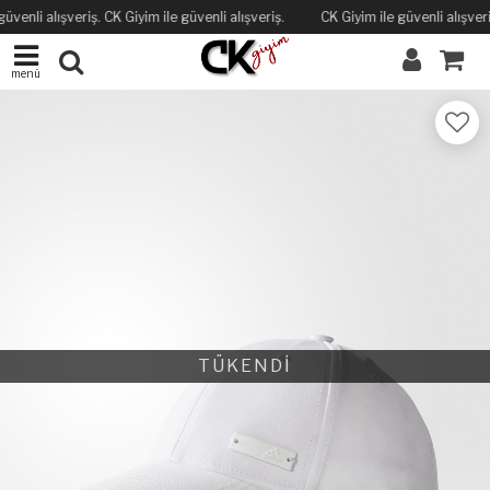
üvenli alışveriş. CK Giyim ile güvenli alışveriş.
CK Giyim ile güvenli alışveriş
menü
TÜKENDİ