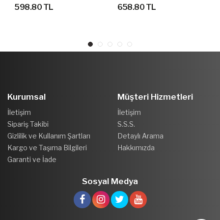
ŞAPKA
SPOR ŞAPKA
598.80 TL
658.80 TL
Kurumsal
Müşteri Hizmetleri
İletişim
İletişim
Sipariş Takibi
S.S.S.
Gizlilik ve Kullanım Şartları
Detaylı Arama
Kargo ve Taşıma Bilgileri
Hakkımızda
Garanti ve İade
Sosyal Medya