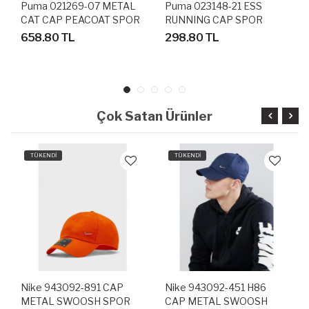
Puma 021269-07 METAL
Puma 023148-21 ESS
CAT CAP PEACOAT SPOR
RUNNING CAP SPOR
ŞAPKA
ŞAPKA
658.80 TL
298.80 TL
Çok Satan Ürünler
TÜKENDİ
TÜKENDİ
Nike 943092-891 CAP
Nike 943092-451 H86
METAL SWOOSH SPOR
CAP METAL SWOOSH