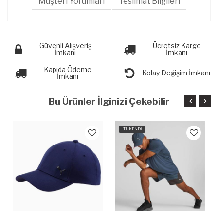
Müşteri Yorumları
Teslimat Bilgileri
Güvenli Alışveriş
Ücretsiz Kargo
İmkanı
İmkanı
Kapıda Ödeme
Kolay Değişim İmkanı
İmkanı
Bu Ürünler İlginizi Çekebilir
TÜKENDİ