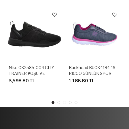
Nike CK2585-004 CITY
Buckhead BUCK4194-19
TRAINER KOŞU VE
RICCO GÜNLÜK SPOR
YÜRÜYÜŞ AYAKKABISI
AYAKKABI
3,598.80 TL
1,186.80 TL