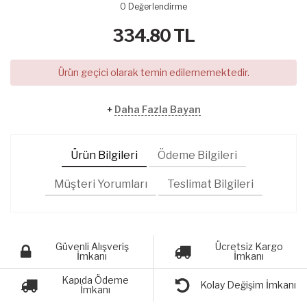
0
Değerlendirme
334.80
TL
Ürün geçici olarak temin edilememektedir.
+
Daha Fazla Bayan
Ürün Bilgileri
Ödeme Bilgileri
Müşteri Yorumları
Teslimat Bilgileri
Güvenli Alışveriş
Ücretsiz Kargo
İmkanı
İmkanı
Kapıda Ödeme
Kolay Değişim İmkanı
İmkanı