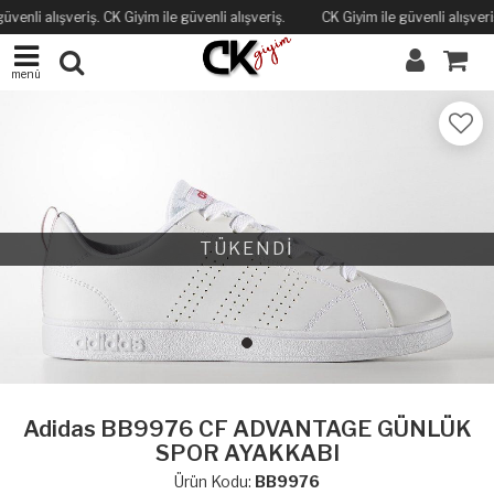
üvenli alışveriş. CK Giyim ile güvenli alışveriş.
CK Giyim ile güvenli alışveriş
menü
TÜKENDİ
Adidas BB9976 CF ADVANTAGE GÜNLÜK
SPOR AYAKKABI
Ürün Kodu:
BB9976