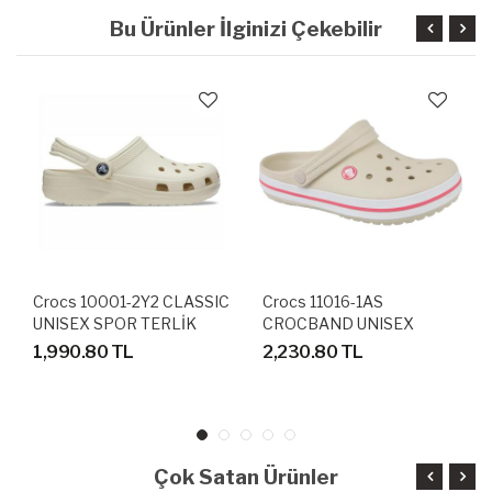
Bu Ürünler İlginizi Çekebilir
Crocs 10001-2Y2 CLASSIC
Crocs 11016-1AS
UNISEX SPOR TERLİK
CROCBAND UNISEX
SANDALET
SANDALET TERLİK
1,990.80 TL
2,230.80 TL
Çok Satan Ürünler