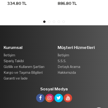
HAVUZ DENİZ GÖZLÜK
ELIMINATOR SOFT SF
334.80 TL
886.80 TL
(KEMİKLİ)
Kurumsal
Müşteri Hizmetleri
İletişim
İletişim
Sipariş Takibi
S.S.S.
Gizlilik ve Kullanım Şartları
Detaylı Arama
Kargo ve Taşıma Bilgileri
Hakkımızda
Garanti ve İade
Sosyal Medya