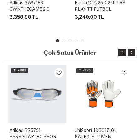
Adidas GW5483
Puma 107226-02 ULTRA
OWNTHEGAME 2.0
PLAY TT FUTBOL
BASKETBOL AYAKKABISI
HALISAHA AYAKKABI
3,358.80 TL
3,240.00 TL
Çok Satan Ürünler
TÜKENDİ
TÜKENDİ
Adidas BR5791
UhlSport 100017101
PERSISTAR 180 SPOR
KALECİ ELDİVENİ