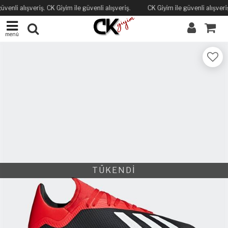
üvenli alışveriş. CK Giyim ile güvenli alışveriş.
CK Giyim ile güvenli alışveriş
menü
TÜKENDİ