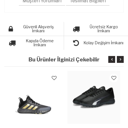
Müşteri Yorumları
Teslimat Bilgileri
Güvenli Alışveriş
Ücretsiz Kargo
İmkanı
İmkanı
Kapıda Ödeme
Kolay Değişim İmkanı
İmkanı
Bu Ürünler İlginizi Çekebilir