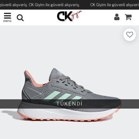
üvenli alışveriş. CK Giyim ile güvenli alışveriş.
CK Giyim ile güvenli alışveriş
menü
TÜKENDİ