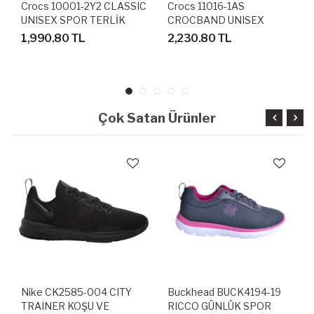
Crocs 10001-2Y2 CLASSIC
Crocs 11016-1AS
UNISEX SPOR TERLİK
CROCBAND UNISEX
SANDALET
SANDALET TERLİK
1,990.80 TL
2,230.80 TL
Çok Satan Ürünler
Nike CK2585-004 CITY
Buckhead BUCK4194-19
TRAINER KOŞU VE
RICCO GÜNLÜK SPOR