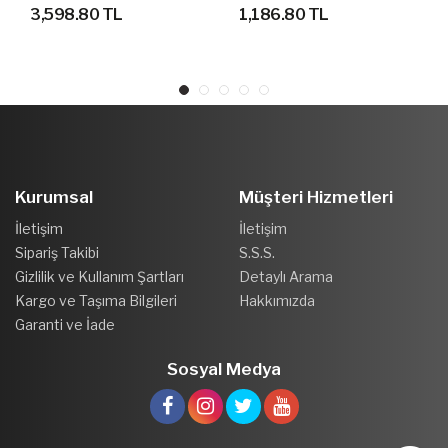
YÜRÜYÜŞ AYAKKABISI
AYAKKABI
3,598.80 TL
1,186.80 TL
Kurumsal
Müşteri Hizmetleri
İletişim
İletişim
Sipariş Takibi
S.S.S.
Gizlilik ve Kullanım Şartları
Detaylı Arama
Kargo ve Taşıma Bilgileri
Hakkımızda
Garanti ve İade
Sosyal Medya